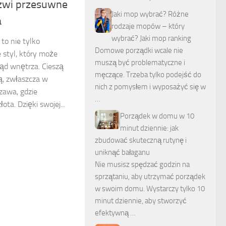
zwi przesuwne
Jaki mop wybrać? Różne
a
rodzaje mopów – który
wybrać? Jaki mop ranking
to nie tylko
Domowe porządki wcale nie
 styl, który może
muszą być problematyczne i
ąd wnętrza. Cieszą
męczące. Trzeba tylko podejść do
ą, zwłaszcza w
nich z pomysłem i wyposażyć się w
zawa, gdzie
…
ota. Dzięki swojej...
Porządek w domu w 10
minut dziennie: jak
zbudować skuteczną rutynę i
uniknąć bałaganu
Nie musisz spędzać godzin na
sprzątaniu, aby utrzymać porządek
w swoim domu. Wystarczy tylko 10
minut dziennie, aby stworzyć
efektywną …