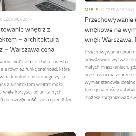
MEBLE
11 CZERWCA 2017
Przechowywanie u
0 CZERWCA 2017
ktowanie wnętrz z
wnękowe na wymi
tektem – architektura
wnęk Warszawa, 
z – Warszawa cena
Przechowywanie ubrań m
prawdziwym wyzwaniem,
wanie wnętrz to nie tylko kwestia
małych mieszkaniach, gd
, ale również funkcjonalności, która
przestrzeni ma znaczeni
 na komfort codziennego życia.
wymiar stanowią idealne 
aca z architektem wnętrz może
funkcjonalność z estetyk
ć wiele korzyści, od unikalnych
możesz zorganizować swoj
ń po oszczędność czasu i pieniędzy.