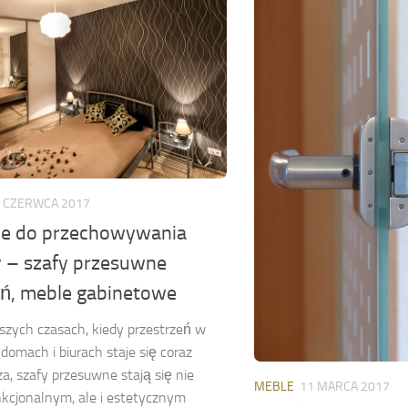
 CZERWCA 2017
ce do przechowywania
y – szafy przesuwne
ń, meble gabinetowe
jszych czasach, kiedy przestrzeń w
domach i biurach staje się coraz
za, szafy przesuwne stają się nie
MEBLE
11 MARCA 2017
nkcjonalnym, ale i estetycznym