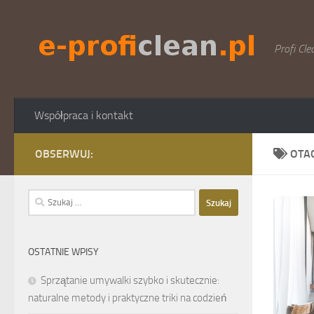
Skip to content
Profi Cle
Współpraca i kontakt
OBSERWUJ:
OTA
Szukaj:
OSTATNIE WPISY
Sprzątanie umywalki szybko i skutecznie:
naturalne metody i praktyczne triki na codzień