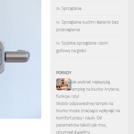
Sprzątanie
Sprzątanie kuchni i łazienki bez
przeciążenia
Szybkie sprzątanie i dom
gotowy na gości
PORADY
Jak wybrać najlepszą
lampkę na biurko: kryteria,
funkcje i styl
Wybór odpowiedniej lampki na
biurko może znacząco wpłynąć na
komfort pracy i nauki. Od
parametrów takich jak moc,
strumień świetlny …