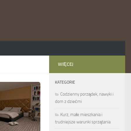
WIĘCEJ
KATEGORIE
Codzienny porządek, nawyki i
dom z dziećmi
Kurz, małe mieszkania i
trudniejsze warunki sprzątania