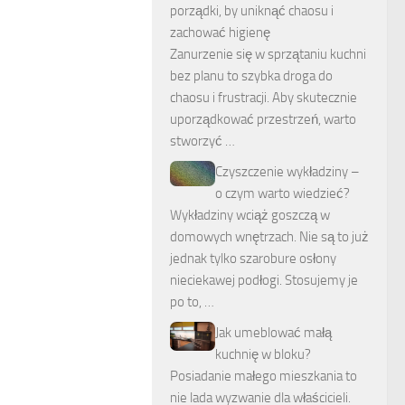
porządki, by uniknąć chaosu i
zachować higienę
Zanurzenie się w sprzątaniu kuchni
bez planu to szybka droga do
chaosu i frustracji. Aby skutecznie
uporządkować przestrzeń, warto
stworzyć …
Czyszczenie wykładziny –
o czym warto wiedzieć?
Wykładziny wciąż goszczą w
domowych wnętrzach. Nie są to już
jednak tylko szarobure osłony
nieciekawej podłogi. Stosujemy je
po to, …
Jak umeblować małą
kuchnię w bloku?
Posiadanie małego mieszkania to
nie lada wyzwanie dla właścicieli.