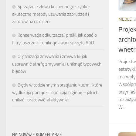
Sprzątanie zlewu kuchennego szybko:
skuteczne metody usuwania zabrudzeń i
MEBLE
3
zatorów na co dzień
Proje
Konserwacja odkurzacza i pralki: jak dbać o
archi
filtry, uszczelki i uniknąć awarii sprzętu AGD
wnętr
Organizacja zmywania i zmywarki: jak
Projekto
usprawnić strefę zmywania i uniknąć typowych
estetyki
błędów
ma wpływ
Współpr
Błędy w codziennym sprzątaniu kuchni, które
przynieś
wydłużają porządki i obniżają higienę – jak ich
rozwiąza
unikać i pracować efektywniej
W...
NAJNOWSZE KOMENTARZE