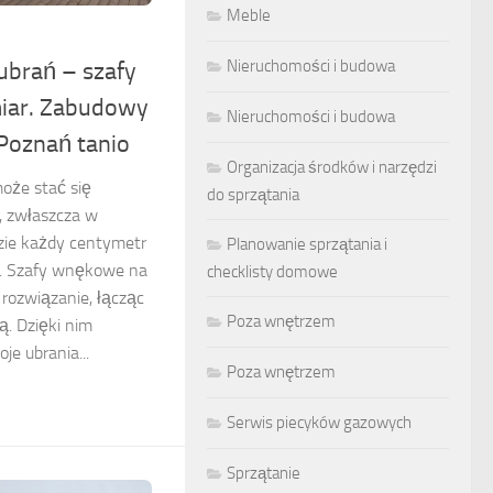
Meble
Nieruchomości i budowa
brań – szafy
ar. Zabudowy
Nieruchomości i budowa
Poznań tanio
Organizacja środków i narzędzi
oże stać się
do sprzątania
 zwłaszcza w
zie każdy centymetr
Planowanie sprzątania i
e. Szafy wnękowe na
checklisty domowe
rozwiązanie, łącząc
Poza wnętrzem
ą. Dzięki nim
e ubrania...
Poza wnętrzem
Serwis piecyków gazowych
Sprzątanie