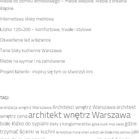
Meble do domku letniskowego – meble wiejskie. Meble z drewna
śląskie.
Internetowy sklep meblowy
Łóżko 120×200 – komfortowe, trwałe i stylowe
Oświetlenie led w łazience
Tanie blaty kuchenne Warszawa
Meble na wymiar i na zamówienie
Projekt łazienki- inspiruj się tym co stworzyli inni
TAGI
Architekci wnętrz Warszawa
architekt
aranżacja wnętrz Warszawa
architekt wnętrz Warszawa
wnętrz cena
białe łóżko do sypialni
gdzie
blaty z konglomeratów
gdzie kupić mop vileda
trzymać ścierki w kuchni
jaki
ile kosztuje mycie okien w łodzi
jak działa mop parowy