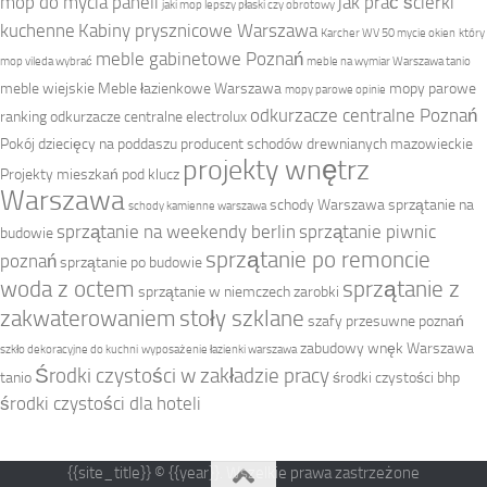
mop do mycia paneli
jak prać ścierki
jaki mop lepszy płaski czy obrotowy
kuchenne
Kabiny prysznicowe Warszawa
Karcher WV 50 mycie okien
który
meble gabinetowe Poznań
mop vileda wybrać
meble na wymiar Warszawa tanio
meble wiejskie
Meble łazienkowe Warszawa
mopy parowe
mopy parowe opinie
odkurzacze centralne Poznań
ranking
odkurzacze centralne electrolux
Pokój dziecięcy na poddaszu
producent schodów drewnianych mazowieckie
projekty wnętrz
Projekty mieszkań pod klucz
Warszawa
schody Warszawa
sprzątanie na
schody kamienne warszawa
sprzątanie na weekendy berlin
sprzątanie piwnic
budowie
sprzątanie po remoncie
poznań
sprzątanie po budowie
woda z octem
sprzątanie z
sprzątanie w niemczech zarobki
zakwaterowaniem
stoły szklane
szafy przesuwne poznań
zabudowy wnęk Warszawa
szkło dekoracyjne do kuchni
wyposażenie łazienki warszawa
Środki czystości w zakładzie pracy
tanio
środki czystości bhp
środki czystości dla hoteli
{{site_title}} © {{year}}. Wszelkie prawa zastrzeżone