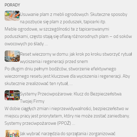
PORADY
Usuwanie plam z mebli ogrodowych: Skuteczne sposoby
na pozbycie się plam z poduszek, tapicerki itp.
Meble ogrodowe, w szczególności te z tapicerowanymi
poduszkami, często stają się ofiarą różnorodnych plam – od soków
owocowych po ślady …
Reset wieczorny w domu: jak krok po kroku stworzyć rytuał
wyciszenia i regeneracji przed snem
Po długim dniu pełnym bodźców, stworzenie efektywnego
wieczornego resetu jest kluczowe dla wyciszenia i regeneracji. Aby
skutecznie zrealizować ten rytuał, …
Systemy Przeciwpożarowe: Klucz do Bezpieczeństwa
Twojej Firmy
W dobie ciągłych zmian i nieprzewidywalności, bezpieczeństwo w
miejscu pracy jest priorytetem, który nie może zostać zaniedbany.
Systemy przeciwpożarowe (PPOŻ) …
Jak wybrać narzędzia do sprzątania i zorganizować