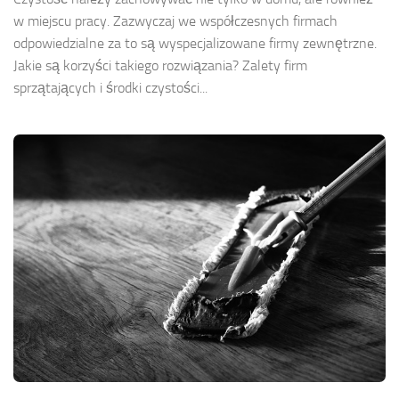
w miejscu pracy. Zazwyczaj we współczesnych firmach
odpowiedzialne za to są wyspecjalizowane firmy zewnętrzne.
Jakie są korzyści takiego rozwiązania? Zalety firm
sprzątających i środki czystości...