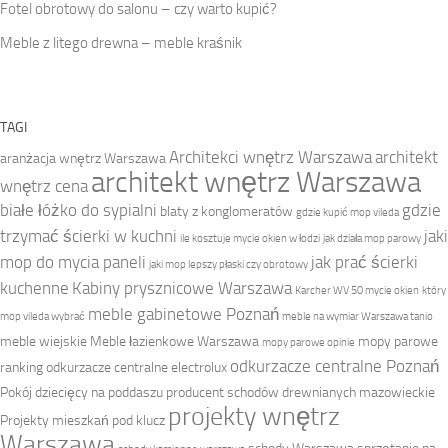
Fotel obrotowy do salonu – czy warto kupić?
Meble z litego drewna – meble kraśnik
TAGI
Architekci wnętrz Warszawa
architekt
aranżacja wnętrz Warszawa
architekt wnętrz Warszawa
wnętrz cena
białe łóżko do sypialni
gdzie
blaty z konglomeratów
gdzie kupić mop vileda
trzymać ścierki w kuchni
jaki
ile kosztuje mycie okien w łodzi
jak działa mop parowy
mop do mycia paneli
jak prać ścierki
jaki mop lepszy płaski czy obrotowy
kuchenne
Kabiny prysznicowe Warszawa
Karcher WV 50 mycie okien
który
meble gabinetowe Poznań
mop vileda wybrać
meble na wymiar Warszawa tanio
meble wiejskie
Meble łazienkowe Warszawa
mopy parowe
mopy parowe opinie
odkurzacze centralne Poznań
ranking
odkurzacze centralne electrolux
Pokój dziecięcy na poddaszu
producent schodów drewnianych mazowieckie
projekty wnętrz
Projekty mieszkań pod klucz
Warszawa