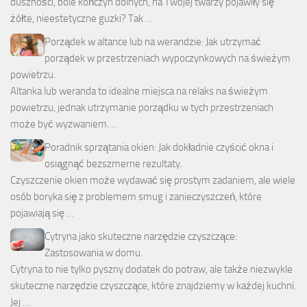
duszności, bóle kończyn dolnych, na Twojej twarzy pojawiły się
żółte, nieestetyczne guzki? Tak …
Porządek w altance lub na werandzie: Jak utrzymać
porządek w przestrzeniach wypoczynkowych na świeżym
powietrzu.
Altanka lub weranda to idealne miejsca na relaks na świeżym
powietrzu, jednak utrzymanie porządku w tych przestrzeniach
może być wyzwaniem. …
Poradnik sprzątania okien: Jak dokładnie czyścić okna i
osiągnąć bezszmerne rezultaty.
Czyszczenie okien może wydawać się prostym zadaniem, ale wiele
osób boryka się z problemem smug i zanieczyszczeń, które
pojawiają się …
Cytryna jako skuteczne narzędzie czyszczące:
Zastosowania w domu.
Cytryna to nie tylko pyszny dodatek do potraw, ale także niezwykle
skuteczne narzędzie czyszczące, które znajdziemy w każdej kuchni.
Jej …