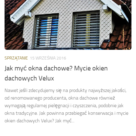
SPRZĄTANIE
15 WRZEŚNIA 2016
Jak myć okna dachowe? Mycie okien
dachowych Velux
Nawet jeśli zdecydujemy się na produkty najwyższej jakości,
od renomowanego producenta, okna dachowe również
wymagają regularnej pielęgnacji i czyszczenia, podobnie jak
okna tradycyjne. Jak powinna przebiegać konserwacja i mycie
okien dachowych Velux? Jak myć...