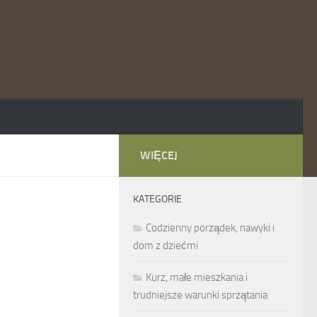
WIĘCEJ
KATEGORIE
Codzienny porządek, nawyki i
dom z dziećmi
Kurz, małe mieszkania i
trudniejsze warunki sprzątania