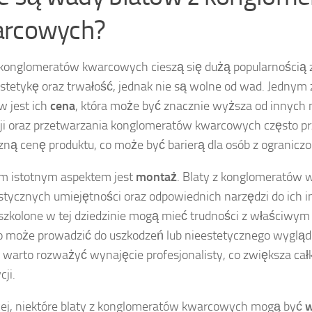
rcowych?
 konglomeratów kwarcowych cieszą się dużą popularnością 
stetykę oraz trwałość, jednak nie są wolne od wad. Jednym
 jest ich
cena
, która może być znacznie wyższa od innych 
ji oraz przetwarzania konglomeratów kwarcowych często prz
zną cenę produktu, co może być barierą dla osób z ogranic
m istotnym aspektem jest
montaż
. Blaty z konglomeratów
istycznych umiejętności oraz odpowiednich narzędzi do ich in
szkolone w tej dziedzinie mogą mieć trudności z właściw
co może prowadzić do uszkodzeń lub nieestetycznego wyglą
 warto rozważyć wynajęcie profesjonalisty, co zwiększa cał
cji.
ej, niektóre blaty z konglomeratów kwarcowych mogą być
w