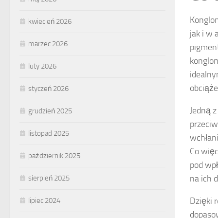
Konglo
kwiecień 2026
jak i w
marzec 2026
pigment
konglom
luty 2026
idealny
obciąże
styczeń 2026
Jedną z
grudzień 2025
przeciw
listopad 2025
wchłani
Co więc
październik 2025
pod wpł
na ich 
sierpień 2025
Dzięki 
lipiec 2024
dopasow