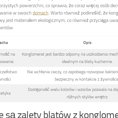
zorzystych powierzchni, co sprawia, że coraz więcej osób dec
owanie w swoich
domach
. Warto również podkreślić, że kon
y jest materiałem ekologicznym, co również przyciąga u
entów.
echa
Opis
rność na
Konglomerat jest bardzo odporny na uszkodzenia mecha
sowania
idealnym na blaty kuchenne.
eczeństwo
Nie wchłania cieczy, co zapobiega rozwojowi bakterii 
wności
bezpieczny w kontakcie z żywności
Dostępność wielu kolorów i wzorów pozwala na do
tetyka
różnych stylów wnętrz.
ie są zalety blatów z konglo