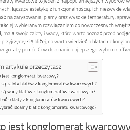
eraty kwarcowe to jeden z najpopularniejszych wyborów w
ych, łączący estetykę z funkcjonalnością. Ich niezwykłe wła
ść na zarysowania, plamy oraz wysokie temperatury, sprawia
zęściej wybieranym rozwiązaniem do nowoczesnych wnętrz.
ł, mają swoje zalety i wady, które warto poznać przed podję
e przyjrzymy się bliżej, co warto wiedzieć o blatach z konglo
ego, aby pomóc Ci w dokonaniu najlepszego wyboru do Tw
m artykule przeczytasz
o jest konglomerat kwarcowy?
e są zalety blatów z konglomeratów kwarcowych?
e są wady blatów z konglomeratów kwarcowych?
dbać o blaty z konglomeratów kwarcowych?
wybrać idealny blat z konglomeratu kwarcowego?
to jest konglomerat kwarcow