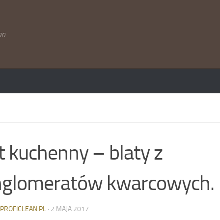
an
t kuchenny – blaty z
nglomeratów kwarcowych.
-PROFICLEAN.PL
·
2 MAJA 2017