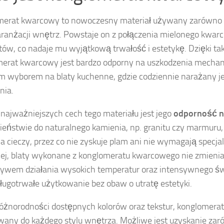
merat kwarcowy to nowoczesny materiał używany zarówno
 aranżacji wnętrz. Powstaje on z połączenia mielonego kwarc
ów, co nadaje mu wyjątkową trwałość i estetykę. Dzięki tak
erat kwarcowy jest bardzo odporny na uszkodzenia mechani
m wyborem na blaty kuchenne, gdzie codziennie narażany j
nia.
 najważniejszych cech tego materiału jest jego
odporność n
ieństwie do naturalnego kamienia, np. granitu czy marmuru,
a cieczy, przez co nie zyskuje plam ani nie wymagają specjal
ej, blaty wykonane z konglomeratu kwarcowego nie zmienia
ywem działania wysokich temperatur oraz intensywnego świ
długotrwałe użytkowanie bez obaw o utratę estetyki.
różnorodności dostępnych kolorów oraz tekstur, konglomera
any do każdego stylu wnętrza. Możliwe jest uzyskanie zaró