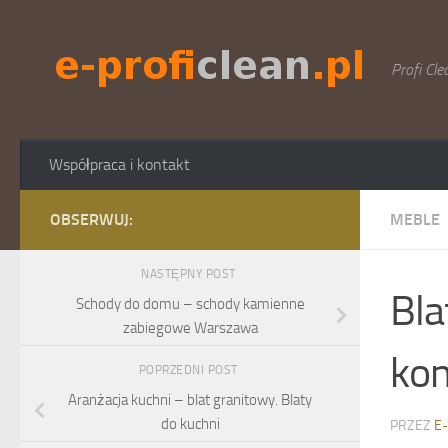
Skip to content
Profi Cle
Współpraca i kontakt
OBSERWUJ:
MEBLE
NASTĘPNY POST
Bla
Schody do domu – schody kamienne
zabiegowe Warszawa
ko
POPRZEDNI POST
Aranżacja kuchni – blat granitowy. Blaty
do kuchni
PRZEZ
E