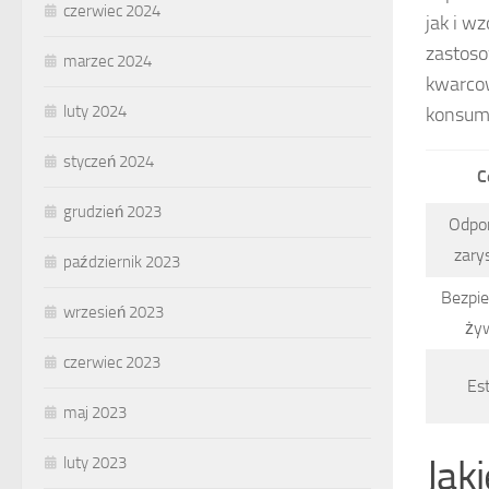
czerwiec 2024
jak i w
zastos
marzec 2024
kwarcow
luty 2024
konsum
styczeń 2024
C
grudzień 2023
Odpo
zary
październik 2023
Bezpi
wrzesień 2023
ży
czerwiec 2023
Es
maj 2023
Jak
luty 2023