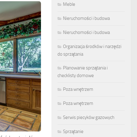
Meble
Nieruchomości i budowa
Nieruchomości i budowa
Organizacja środków i narzędzi
do sprzątania
Planowanie sprzątania i
checklisty domowe
Poza wnętrzem
Poza wnętrzem
Serwis piecyków gazowych
Sprzątanie