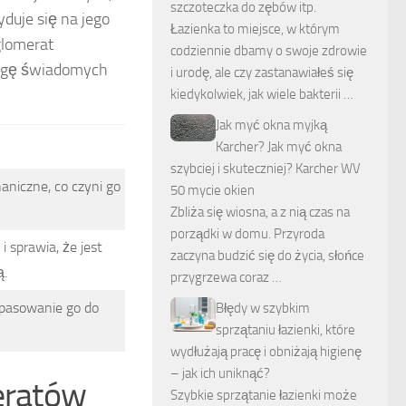
szczoteczka do zębów itp.
yduje się na jego
Łazienka to miejsce, w którym
glomerat
codziennie dbamy o swoje zdrowie
wagę świadomych
i urodę, ale czy zastanawiałeś się
kiedykolwiek, jak wiele bakterii …
Jak myć okna myjką
Karcher? Jak myć okna
szybciej i skuteczniej? Karcher WV
niczne, co czyni go
50 mycie okien
Zbliża się wiosna, a z nią czas na
porządki w domu. Przyroda
i sprawia, że jest
zaczyna budzić się do życia, słońce
ą.
przygrzewa coraz …
pasowanie go do
Błędy w szybkim
sprzątaniu łazienki, które
wydłużają pracę i obniżają higienę
– jak ich uniknąć?
meratów
Szybkie sprzątanie łazienki może