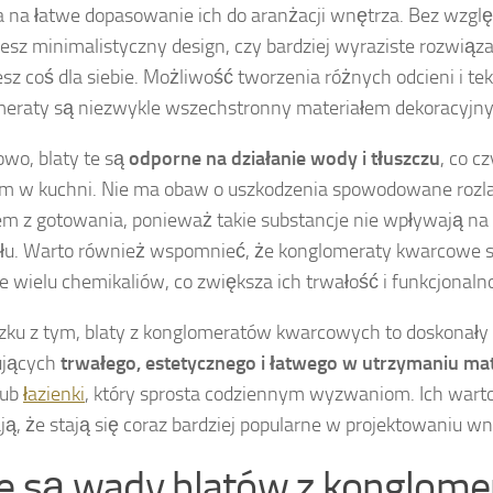
 na łatwe dopasowanie ich do aranżacji wnętrza. Bez względ
jesz minimalistyczny design, czy bardziej wyraziste rozwiąz
esz coś dla siebie. Możliwość tworzenia różnych odcieni i tek
eraty są niezwykle wszechstronny materiałem dekoracyjn
wo, blaty te są
odporne na działanie wody i tłuszczu
, co c
m w kuchni. Nie ma obaw o uszkodzenia spowodowane rozl
em z gotowania, ponieważ takie substancje nie wpływają na 
łu. Warto również wspomnieć, że konglomeraty kwarcowe 
ie wielu chemikaliów, co zwiększa ich trwałość i funkcjonaln
ku z tym, blaty z konglomeratów kwarcowych to doskonały 
ujących
trwałego, estetycznego i łatwego w utrzymaniu mat
lub
łazienki
, który sprosta codziennym wyzwaniom. Ich wart
ją, że stają się coraz bardziej popularne w projektowaniu wn
ie są wady blatów z konglom