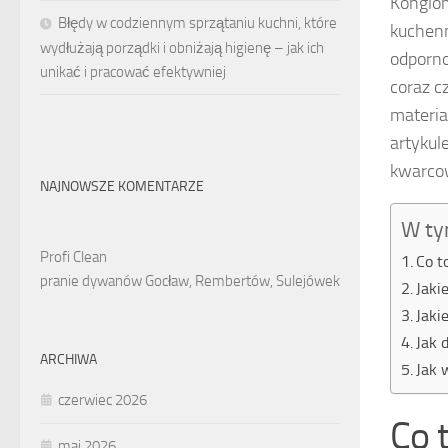
Konglom
Błędy w codziennym sprzątaniu kuchni, które
kuchenn
wydłużają porządki i obniżają higienę – jak ich
odporno
unikać i pracować efektywniej
coraz c
materia
artykul
kwarcow
NAJNOWSZE KOMENTARZE
W ty
Profi Clean
Co t
pranie dywanów Gocław, Rembertów, Sulejówek
Jaki
Jaki
Jak 
ARCHIWA
Jak 
czerwiec 2026
Co 
maj 2026