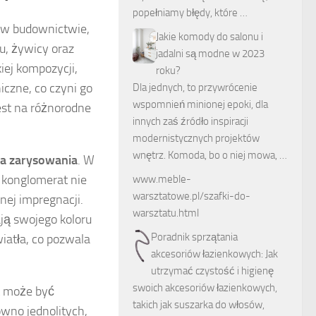
popełniamy błędy, które …
 w budownictwie,
Jakie komody do salonu i
u, żywicy oraz
jadalni są modne w 2023
iej kompozycji,
roku?
czne, co czyni go
Dla jednych, to przywrócenie
wspomnień minionej epoki, dla
est na różnorodne
innych zaś źródło inspiracji
modernistycznych projektów
wnętrz. Komoda, bo o niej mowa, …
a zarysowania
. W
 konglomerat nie
www.meble-
warsztatowe.pl/szafki-do-
nej impregnacji.
warsztatu.html
ją swojego koloru
Poradnik sprzątania
atła, co pozwala
akcesoriów łazienkowych: Jak
utrzymać czystość i higienę
swoich akcesoriów łazienkowych,
t może być
takich jak suszarka do włosów,
wno jednolitych,