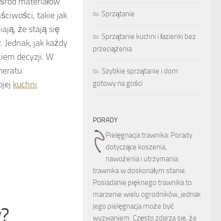
śród materiałów
Sprzątanie
ściwości, takie jak
ją, że stają się
Sprzątanie kuchni i łazienki bez
 Jednak, jak każdy
przeciążenia
ciem decyzji. W
meratu
Szybkie sprzątanie i dom
ojej
kuchni
.
gotowy na gości
PORADY
Pielęgnacja trawnika: Porady
dotyczące koszenia,
nawożenia i utrzymania
trawnika w doskonałym stanie.
Posiadanie pięknego trawnika to
marzenie wielu ogrodników, jednak
jego pielęgnacja może być
y?
wyzwaniem. Często zdarza się, że