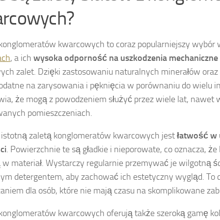
rcowych?
 konglomeratów kwarcowych to coraz popularniejszy wybór 
ach
, a ich
wysoka odporność na uszkodzenia mechaniczne
ych zalet. Dzięki zastosowaniu naturalnych minerałów oraz ż
odatne na zarysowania i pęknięcia w porównaniu do wielu i
wia, że mogą z powodzeniem służyć przez wiele lat, nawet
wanych pomieszczeniach.
 istotną zaletą konglomeratów kwarcowych jest
łatwość w 
ci
. Powierzchnie te są gładkie i nieporowate, co oznacza, że 
 w materiał. Wystarczy regularnie przemywać je wilgotną śc
nym detergentem, aby zachować ich estetyczny wygląd. To c
aniem dla osób, które nie mają czasu na skomplikowane zabi
 konglomeratów kwarcowych oferują także szeroką gamę kol