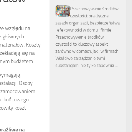
Przechowywanie środków
czystości: praktyczne
zasady organizacji, bezpieczeństwa
ze względu na
i efektywności w domu i firmie
 z głównych
Przechowywanie środków
materiałów. Koszty
czystości to kluczowy aspekt
zarówno w domach, jak i w firmach.
ekładają się na
Właściwe zarządzanie tymi
zonym budżetem.
substancjami nie tylko zapewnia …
 wymagają
stalacji. Osoby
ym zamocowaniem
du końcowego.
kowity koszt
rażliwe na