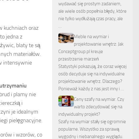
wydawać się prostym zadaniem,
ale wiele osób popełnia błędy, które
nie tylko wydłużają czas pracy, ale
…
w kuchniach oraz
to jedna z
Meble na wymiar i
projektowanie wnętrz: Jak
ywic, blaty te są
Conceptgroup.pl kreuje
nnych materiałów.
przestrzenie marzeń
 w intensywnie
Statystyki pokazują, że coraz więcej
osób decyduje się na indywidualne
projektowanie wnętrz. Dlaczego?
utrzymaniu
Ponieważ każdy z nas jest inny i …
brud i plamy nie
Ceny szafy na wymiar. Czy
iereczką i
warto zdecydować się na
zyni je idealnym
indywidualny projekt?
egi pielęgnacyjne.
Szafy na wymiar stały się ogromnie
popularne. Wszystko za sprawą
orów i wzorów, co
wygodny i niebanalnego wyglądu.