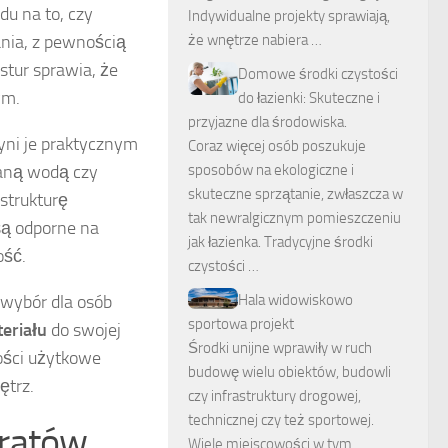
u na to, czy
Indywidualne projekty sprawiają,
ania, z pewnością
że wnętrze nabiera …
stur sprawia, że
Domowe środki czystości
ym.
do łazienki: Skuteczne i
przyjazne dla środowiska.
zyni je praktycznym
Coraz więcej osób poszukuje
aną wodą czy
sposobów na ekologiczne i
skuteczne sprzątanie, zwłaszcza w
strukturę
tak newralgicznym pomieszczeniu
są odporne na
jak łazienka. Tradycyjne środki
ość.
czystości …
wybór dla osób
Hala widowiskowo
sportowa projekt
eriału
do swojej
Środki unijne wprawiły w ruch
ości użytkowe
budowę wielu obiektów, budowli
ętrz.
czy infrastruktury drogowej,
technicznej czy też sportowej.
eratów
Wiele miejscowości w tym …