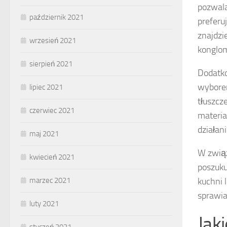
pozwala
październik 2021
preferu
znajdzi
wrzesień 2021
konglom
sierpień 2021
Dodatko
wybore
lipiec 2021
tłuszcz
czerwiec 2021
materia
działan
maj 2021
W związ
kwiecień 2021
poszuk
kuchni 
marzec 2021
sprawia
luty 2021
Jak