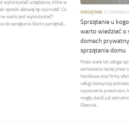
st wykorzystać urządzenia, które w
iek sposób ułatwią tę czynność. Co
SPRZĄTANIE
21 GRUDNIA 
nie warto jest wykorzystać?
Sprzątanie u kog
ia do sprzątania Warto pamiętać,...
warto wiedzieć o 
domach prywatny
sprzątania domu
Przez wiele lat usługa sp
zamawiana raczej przez s
handlowe oraz firmy ofer
usługi zazwyczaj potrze
czyszczenia przestrzeni, k
mogły zlecić już zatrud
Obecnie...