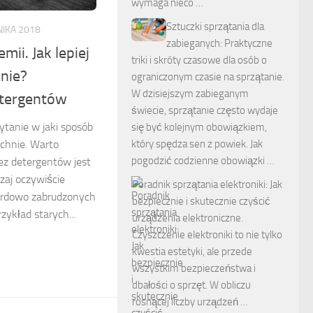
wymaga nieco …
Sztuczki sprzątania dla
NIKA 2018
zabieganych: Praktyczne
mii. Jak lepiej
triki i skróty czasowe dla osób o
nie?
ograniczonym czasie na sprzątanie.
W dzisiejszym zabieganym
etergentów
świecie, sprzątanie często wydaje
ytanie w jaki sposób
się być kolejnym obowiązkiem,
zchnie. Warto
który spędza sen z powiek. Jak
pogodzić codzienne obowiązki …
bez detergentów jest
zaj oczywiście
Poradnik sprzątania elektroniki: Jak
ardowo zabrudzonych
bezpiecznie i skutecznie czyścić
zykład starych...
urządzenia elektroniczne.
Czyszczenie elektroniki to nie tylko
kwestia estetyki, ale przede
wszystkim bezpieczeństwa i
dbałości o sprzęt. W obliczu
rosnącej liczby urządzeń …