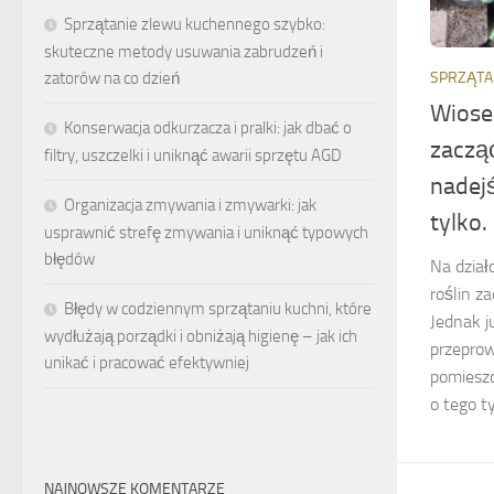
Sprzątanie zlewu kuchennego szybko:
skuteczne metody usuwania zabrudzeń i
zatorów na co dzień
SPRZĄTA
Wiose
Konserwacja odkurzacza i pralki: jak dbać o
zaczą
filtry, uszczelki i uniknąć awarii sprzętu AGD
nadejś
Organizacja zmywania i zmywarki: jak
tylko.
usprawnić strefę zmywania i uniknąć typowych
błędów
Na dział
roślin z
Błędy w codziennym sprzątaniu kuchni, które
Jednak j
wydłużają porządki i obniżają higienę – jak ich
przeprow
unikać i pracować efektywniej
pomiesz
o tego t
NAJNOWSZE KOMENTARZE