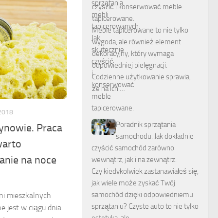
czyścić i konserwować meble
tapicerowane.
Meble tapicerowane to nie tylko
wygoda, ale również element
dekoracyjny, który wymaga
odpowiedniej pielęgnacji.
Codzienne użytkowanie sprawia,
że na ich …
2018
Poradnik sprzątania
ynowie. Praca
samochodu: Jak dokładnie
warto
czyścić samochód zarówno
anie na noce
wewnątrz, jak i na zewnątrz.
Czy kiedykolwiek zastanawiałeś się,
jak wiele może zyskać Twój
samochód dzięki odpowiedniemu
ni mieszkalnych
sprzątaniu? Czyste auto to nie tylko
 jest w ciągu dnia.