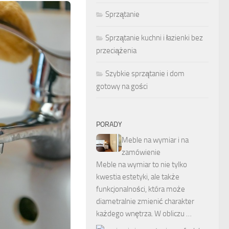
Sprzątanie
Sprzątanie kuchni i łazienki bez
przeciążenia
Szybkie sprzątanie i dom
gotowy na gości
PORADY
Meble na wymiar i na
zamówienie
Meble na wymiar to nie tylko
kwestia estetyki, ale także
funkcjonalności, która może
diametralnie zmienić charakter
każdego wnętrza. W obliczu …