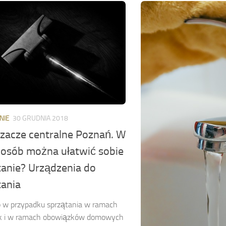
NIE
30 GRUDNIA 2018
zacze centralne Poznań. W
sposób można ułatwić sobie
tanie? Urządzenia do
tania
 w przypadku sprzątania w ramach
jak i w ramach obowiązków domowych