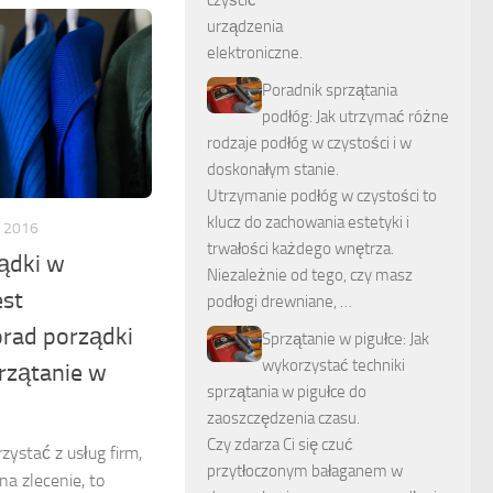
Poradnik sprzątania
podłóg: Jak utrzymać różne
rodzaje podłóg w czystości i w
doskonałym stanie.
Utrzymanie podłóg w czystości to
klucz do zachowania estetyki i
 2016
trwałości każdego wnętrza.
ądki w
Niezależnie od tego, czy masz
est
podłogi drewniane, …
orad porządki
Sprzątanie w pigułce: Jak
wykorzystać techniki
przątanie w
sprzątania w pigułce do
zaoszczędzenia czasu.
Czy zdarza Ci się czuć
ystać z usług firm,
przytłoczonym bałaganem w
na zlecenie, to