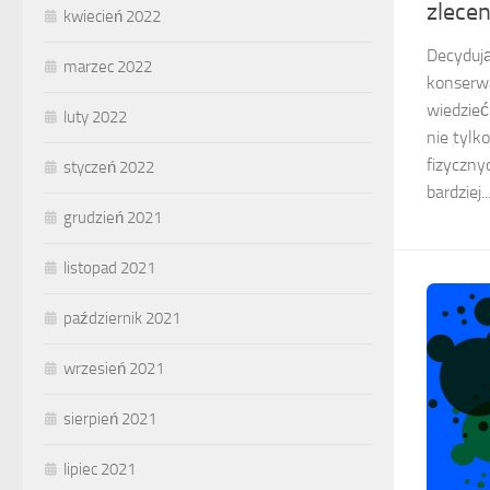
zlecen
kwiecień 2022
Decydują
marzec 2022
konserwa
wiedzieć
luty 2022
nie tylk
fizyczny
styczeń 2022
bardziej..
grudzień 2021
listopad 2021
październik 2021
wrzesień 2021
sierpień 2021
lipiec 2021