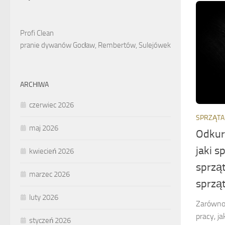
Profi Clean
pranie dywanów Gocław, Rembertów, Sulejówek
ARCHIWA
czerwiec 2026
SPRZĄTA
maj 2026
Odkur
jaki 
kwiecień 2026
sprzą
marzec 2026
sprzą
luty 2026
Zarówno
pracy, 
styczeń 2026