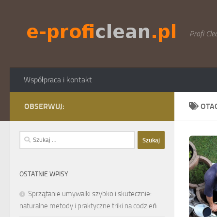
Skip to content
Profi Cle
Współpraca i kontakt
OBSERWUJ:
OTA
Szukaj:
OSTATNIE WPISY
Sprzątanie umywalki szybko i skutecznie:
naturalne metody i praktyczne triki na codzień