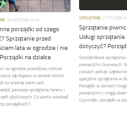
SPRZĄTANIE
2 STYCZNIA 2
NIE
20 STYCZNIA 2019
Sprzątanie piwnic
nne porządki od czego
Usługi sprzątania
ć? Sprzątanie przed
dotyczyć? Porząd
ciem lata w ogrodzie i nie
 Porządki na działce
Standardowe sprzątanie 
powierzchni biurowych. W
ce i w ogrodzie prawdziwy rozkwit
czasach jednak często ko
aczyna się dopiero w okresie letnim.
specjalne sprzątanie w 
uż na wiosnę warto jest
Porządki w domach mogą
adzić pierwsze sprzątanie terenu i
powierzchni i mogą obe
czeń użytkowych. Co warto wiedzieć
czynności. porządki w piwn
ypu porządkach?...