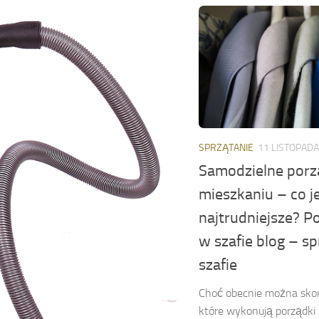
SPRZĄTANIE
11 LISTOPADA
Samodzielne porz
mieszkaniu – co j
najtrudniejsze? P
w szafie blog – s
szafie
Choć obecnie można skorz
które wykonują porządki 