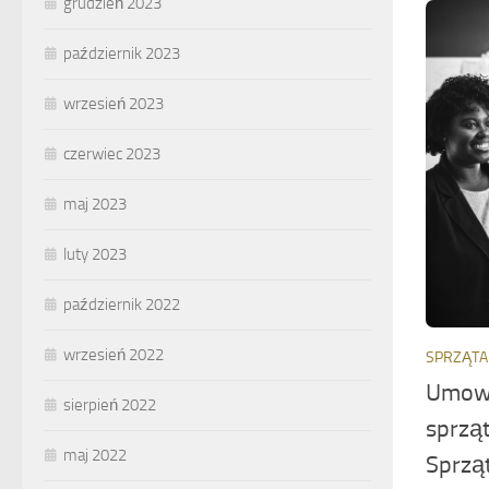
grudzień 2023
październik 2023
wrzesień 2023
czerwiec 2023
maj 2023
luty 2023
październik 2022
wrzesień 2022
SPRZĄTA
Umowa
sierpień 2022
sprzą
maj 2022
Sprzą