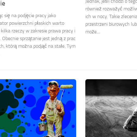
Jednak, jeśli chodzi o te
ie
również rozważyć możl
c się na podjęcie pracy jako
ich w nocy. Takie zlecen
tor powierzchni płaskich warto
przestrzeni biurowych lu
 kilka rzeczy w zakresie prawa pracy i
może...
o. Obecnie sprzątanie jest jedną z prac
ch, którą można podjąć na stałe. Tym
.