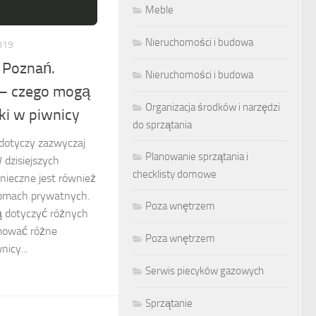
Meble
Nieruchomości i budowa
019
 Poznań.
Nieruchomości i budowa
 – czego mogą
Organizacja środków i narzędzi
ki w piwnicy
do sprzątania
dotyczy zazwyczaj
Planowanie sprzątania i
 dzisiejszych
checklisty domowe
nieczne jest również
domach prywatnych.
Poza wnętrzem
 dotyczyć różnych
jmować różne
Poza wnętrzem
icy...
Serwis piecyków gazowych
Sprzątanie