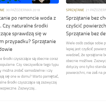
NIE
30 PAŹDZIERNIKA 2018
SPRZĄTANIE
21 PAŹDZIER
tanie po remoncie woda z
Sprzątanie bez che
 Czy naturalne środki
czyścić powierzch
czące sprawdzą się w
Sprzątanie bez d
m przypadku? Sprzątanie
Wiele osób zadaje sobie p
dowie
lepiej jest czyścić powier
wiedzieć, że sprzątanie 
e środki czyszczące są obecnie coraz
obecnie możliwe. Zazwyc
 popularne. Czy rzeczywiście tego typu
dotyczy ono tylko stand
y można zrobić samodzielnie i czy
powierzchni, nie zaś na pr
ają się one w domu? Warto pamiętać,
alne środki czyszczące są zazwyczaj
bezpieczne. Zazwyczaj...