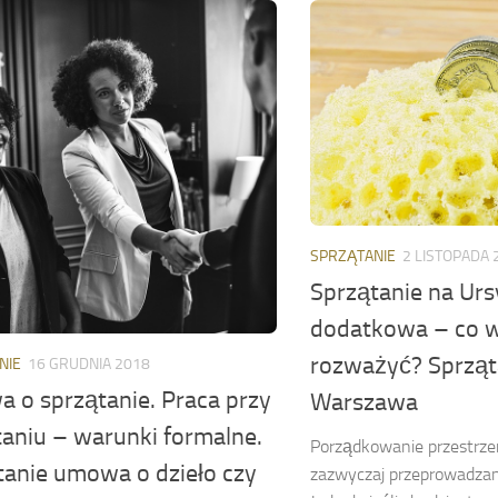
SPRZĄTANIE
2 LISTOPADA 
Sprzątanie na Urs
dodatkowa – co 
rozważyć? Sprząt
NIE
16 GRUDNIA 2018
 o sprzątanie. Praca przy
Warszawa
taniu – warunki formalne.
Porządkowanie przestrze
tanie umowa o dzieło czy
zazwyczaj przeprowadzane