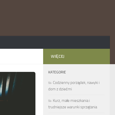
WIĘCEJ
KATEGORIE
Codzienny porządek, nawyki i
dom z dziećmi
Kurz, małe mieszkania i
trudniejsze warunki sprzątania