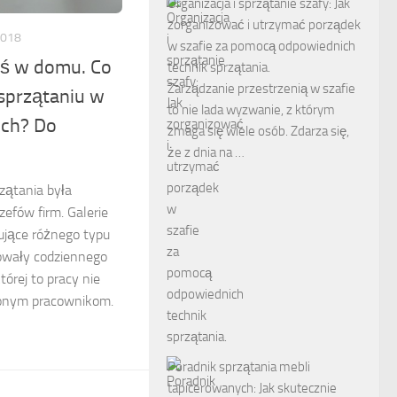
Organizacja i sprzątanie szafy: Jak
zorganizować i utrzymać porządek
2018
w szafie za pomocą odpowiednich
oś w domu. Co
technik sprzątania.
Zarządzanie przestrzenią w szafie
sprzątaniu w
to nie lada wyzwanie, z którym
ch? Do
zmaga się wiele osób. Zdarza się,
że z dnia na …
rzątania była
zefów firm. Galerie
ujące różnego typu
bowały codziennego
tórej to pracy nie
nionym pracownikom.
Poradnik sprzątania mebli
tapicerowanych: Jak skutecznie