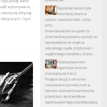
estetyka, ale …
go typu pracę warto
iwość wykonywania
Najpopularniejsze style
ia zazwyczaj dotyczą
drewnianej ściany w
b fabrycznych. Czym
sypialni: nowoczesność, rustyk,
boho
Drewniana ściana w sypialni to
coraz bardziej popularny sposób na
wprowadzenie do wnętrza
naturalnego ciepła, przytulności i
wyjątkowego charakteru. Znana …
Podstawowe kroki i
organizacja remontu
mieszkania od A do Z
Podjęcie decyzji o remoncie
mieszkania to pierwszy krok w
kierunku stworzenia wymarzonej
przestrzeni, ale prawidłowe
zaplanowanie tego przedsięwzięcia