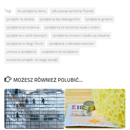
Tagi:
do sprzątania domu
odkurzacze centralne Poznań
porządki na działce
sprzątanie bez detergentów
sprzątanie gniezno
sprzątanie po budowie
sprzątanie po remoncie woda z octem
sprzątanie u osób starszych
sprzątanie umowa o dzieło czy zlecenie
sprzątanie w belgii forum
sprzątanie z zakwaterowaniem
umowa o sprzątanie
urządzenia do sprzątania
wiosenne porządki od czego zacząć
MOŻESZ RÓWNIEŻ POLUBIĆ…