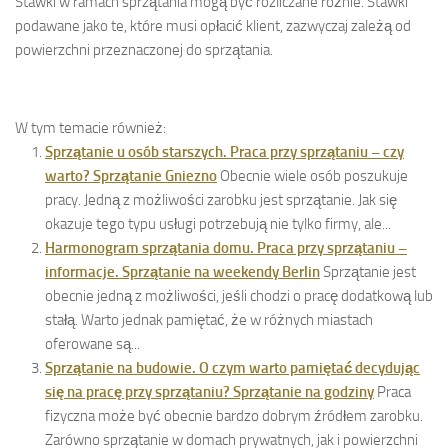
Stawki w ramach sprzątania mogą być rozliczane różnie. Stawki
podawane jako te, które musi opłacić klient, zazwyczaj zależą od
powierzchni przeznaczonej do sprzątania.
W tym temacie również:
Sprzątanie u osób starszych. Praca przy sprzątaniu – czy
warto? Sprzątanie Gniezno
Obecnie wiele osób poszukuje
pracy. Jedną z możliwości zarobku jest sprzątanie. Jak się
okazuje tego typu usługi potrzebują nie tylko firmy, ale...
Harmonogram sprzątania domu. Praca przy sprzątaniu –
informacje. Sprzątanie na weekendy Berlin
Sprzątanie jest
obecnie jedną z możliwości, jeśli chodzi o pracę dodatkową lub
stałą. Warto jednak pamiętać, że w różnych miastach
oferowane są...
Sprzątanie na budowie. O czym warto pamiętać decydując
się na pracę przy sprzątaniu? Sprzątanie na godziny
Praca
fizyczna może być obecnie bardzo dobrym źródłem zarobku.
Zarówno sprzątanie w domach prywatnych, jak i powierzchni