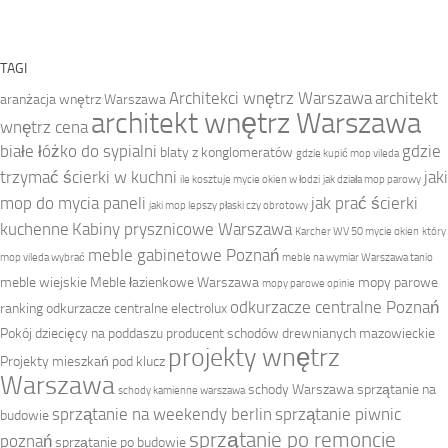
TAGI
Architekci wnętrz Warszawa
architekt
aranżacja wnętrz Warszawa
architekt wnętrz Warszawa
wnętrz cena
białe łóżko do sypialni
gdzie
blaty z konglomeratów
gdzie kupić mop vileda
trzymać ścierki w kuchni
jaki
ile kosztuje mycie okien w łodzi
jak działa mop parowy
mop do mycia paneli
jak prać ścierki
jaki mop lepszy płaski czy obrotowy
kuchenne
Kabiny prysznicowe Warszawa
Karcher WV 50 mycie okien
który
meble gabinetowe Poznań
mop vileda wybrać
meble na wymiar Warszawa tanio
meble wiejskie
Meble łazienkowe Warszawa
mopy parowe
mopy parowe opinie
odkurzacze centralne Poznań
ranking
odkurzacze centralne electrolux
Pokój dziecięcy na poddaszu
producent schodów drewnianych mazowieckie
projekty wnętrz
Projekty mieszkań pod klucz
Warszawa
schody Warszawa
sprzątanie na
schody kamienne warszawa
sprzątanie na weekendy berlin
sprzątanie piwnic
budowie
sprzątanie po remoncie
poznań
sprzątanie po budowie