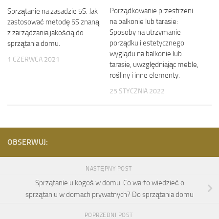
Porządkowanie przestrzeni
Sprzątanie na zasadzie 5S: Jak
na balkonie lub tarasie:
zastosować metodę 5S znaną
Sposoby na utrzymanie
z zarządzania jakością do
porządku i estetycznego
sprzątania domu.
wyglądu na balkonie lub
1 CZERWCA 2021
tarasie, uwzględniając meble,
rośliny i inne elementy.
25 STYCZNIA 2022
OBSERWUJ:
NASTĘPNY POST
Sprzątanie u kogoś w domu. Co warto wiedzieć o
sprzątaniu w domach prywatnych? Do sprzątania domu
POPRZEDNI POST