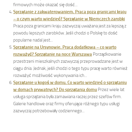
firmowych może okazać się dość...
Sprzątanie z zakwaterowaniem. Praca poza granicami kraju
– o czym warto wiedzieć? Sprzątanie w Niemczech zarobki
Praca poza granicami kraju zazwyczaj uważana jest za lepszą z
powodu lepszych zarobków. Jeśli chodzi o Polskę to dość
popularne nadal jest...
Sprzątanie na Ursynowie. Praca dodatkowa – co warto
rozważyć? Sprzątanie na noce Warszawa
Porządkowanie
przestrzeni mieszkalnych zazwyczaj przeprowadzane jest w
ciągu dnia. Jednak, jeśli chodzi o tego typu pracę warto również
rozważyć możliwość wykonywania ich...
Sprzątanie u kogoś w domu. Co warto wiedzieć o sprzątaniu
w domach prywatnych? Do sprzątania domu
Przez wiele lat
usługa sprzątania była zamawiana raczej przez szefów firm.
Galerie handlowe oraz firmy oferujące różnego typu usługi
zazwyczaj potrzebowały codziennego...