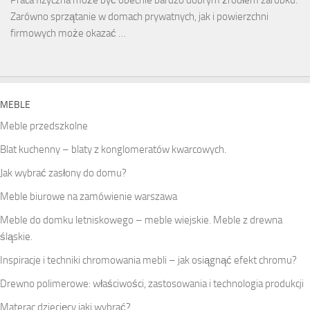
Praca fizyczna może być obecnie bardzo dobrym źródłem zarobku.
Zarówno sprzątanie w domach prywatnych, jak i powierzchni
firmowych może okazać …
MEBLE
Meble przedszkolne
Blat kuchenny – blaty z konglomeratów kwarcowych.
Jak wybrać zasłony do domu?
Meble biurowe na zamówienie warszawa
Meble do domku letniskowego – meble wiejskie. Meble z drewna
śląskie.
Inspiracje i techniki chromowania mebli – jak osiągnąć efekt chromu?
Drewno polimerowe: właściwości, zastosowania i technologia produkcji
Materac dziecięcy jaki wybrać?