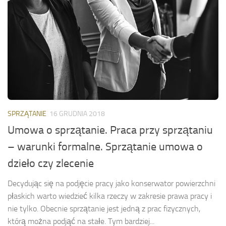
SPRZĄTANIE
16 GRUDNIA 2018
Umowa o sprzątanie. Praca przy sprzątaniu
– warunki formalne. Sprzątanie umowa o
dzieło czy zlecenie
Decydując się na podjęcie pracy jako konserwator powierzchni
płaskich warto wiedzieć kilka rzeczy w zakresie prawa pracy i
nie tylko. Obecnie sprzątanie jest jedną z prac fizycznych,
którą można podjąć na stałe. Tym bardziej...