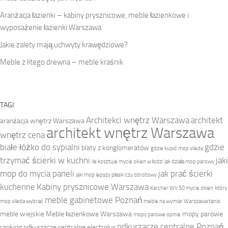
Aranżacja łazienki – kabiny prysznicowe, meble łazienkowe i
wyposażenie łazienki Warszawa
Jakie zalety mają uchwyty krawędziowe?
Meble z litego drewna – meble kraśnik
TAGI
Architekci wnętrz Warszawa
architekt
aranżacja wnętrz Warszawa
architekt wnętrz Warszawa
wnętrz cena
białe łóżko do sypialni
gdzie
blaty z konglomeratów
gdzie kupić mop vileda
trzymać ścierki w kuchni
jaki
ile kosztuje mycie okien w łodzi
jak działa mop parowy
mop do mycia paneli
jak prać ścierki
jaki mop lepszy płaski czy obrotowy
kuchenne
Kabiny prysznicowe Warszawa
Karcher WV 50 mycie okien
który
meble gabinetowe Poznań
mop vileda wybrać
meble na wymiar Warszawa tanio
meble wiejskie
Meble łazienkowe Warszawa
mopy parowe
mopy parowe opinie
odkurzacze centralne Poznań
ranking
odkurzacze centralne electrolux