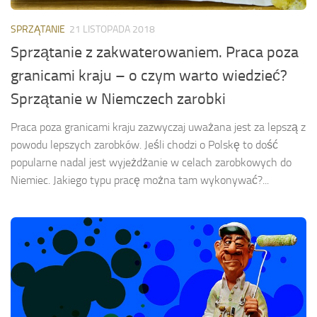
SPRZĄTANIE
21 LISTOPADA 2018
Sprzątanie z zakwaterowaniem. Praca poza
granicami kraju – o czym warto wiedzieć?
Sprzątanie w Niemczech zarobki
Praca poza granicami kraju zazwyczaj uważana jest za lepszą z
powodu lepszych zarobków. Jeśli chodzi o Polskę to dość
popularne nadal jest wyjeżdżanie w celach zarobkowych do
Niemiec. Jakiego typu pracę można tam wykonywać?...