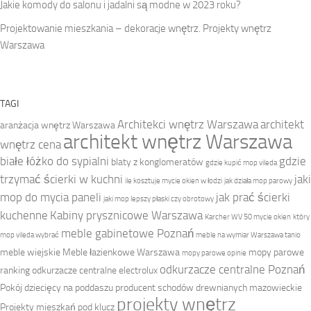
Jakie komody do salonu i jadalni są modne w 2023 roku?
Projektowanie mieszkania – dekoracje wnętrz. Projekty wnętrz
Warszawa
TAGI
Architekci wnętrz Warszawa
architekt
aranżacja wnętrz Warszawa
architekt wnętrz Warszawa
wnętrz cena
białe łóżko do sypialni
gdzie
blaty z konglomeratów
gdzie kupić mop vileda
trzymać ścierki w kuchni
jaki
ile kosztuje mycie okien w łodzi
jak działa mop parowy
mop do mycia paneli
jak prać ścierki
jaki mop lepszy płaski czy obrotowy
kuchenne
Kabiny prysznicowe Warszawa
Karcher WV 50 mycie okien
który
meble gabinetowe Poznań
mop vileda wybrać
meble na wymiar Warszawa tanio
meble wiejskie
Meble łazienkowe Warszawa
mopy parowe
mopy parowe opinie
odkurzacze centralne Poznań
ranking
odkurzacze centralne electrolux
Pokój dziecięcy na poddaszu
producent schodów drewnianych mazowieckie
projekty wnętrz
Projekty mieszkań pod klucz