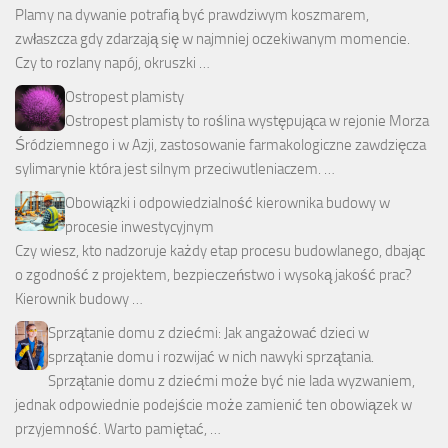
Plamy na dywanie potrafią być prawdziwym koszmarem,
zwłaszcza gdy zdarzają się w najmniej oczekiwanym momencie.
Czy to rozlany napój, okruszki …
Ostropest plamisty
Ostropest plamisty to roślina występująca w rejonie Morza
Śródziemnego i w Azji, zastosowanie farmakologiczne zawdzięcza
sylimarynie która jest silnym przeciwutleniaczem. …
Obowiązki i odpowiedzialność kierownika budowy w
procesie inwestycyjnym
Czy wiesz, kto nadzoruje każdy etap procesu budowlanego, dbając
o zgodność z projektem, bezpieczeństwo i wysoką jakość prac?
Kierownik budowy …
Sprzątanie domu z dziećmi: Jak angażować dzieci w
sprzątanie domu i rozwijać w nich nawyki sprzątania.
Sprzątanie domu z dziećmi może być nie lada wyzwaniem,
jednak odpowiednie podejście może zamienić ten obowiązek w
przyjemność. Warto pamiętać, …