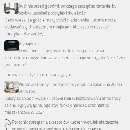
Kuchnia przed gośćmi: od czego zacząć sprzątanie, by
szybko uzyskać porządek i świeżość
Kiedy wiesz, że goście mają przyjść lada chwila, kuchnia może
wydawać się chaotycznym miejscem. Aby szybko uzyskać
porządek i świeżość, …
Wynajem
Nowe mieszkanie, świetna lokalizacja, a co ważne
komfortowo i wygodnie. Zawsze jednak znajdzie się jakieś ale. Czy i
tym razem? …
hurtownia z artykulami dekoracyjnymi
Kluczowe trendy i modne kolory ścian do salonu na 2024 i
2025 rok
Kolory ścian odgrywają kluczową rolę w kształtowaniu atmosfery
salonu, wpływając na jego styl, funkcjonalność oraz nastrój
mieszkańców. W 2024 i …
Poradnik sprzątania akcesoriów kuchennych: Jak skutecznie
czyścić i konserwować swoje akcesoria kuchenne.