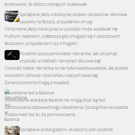
środowisko. W obliczu rosnących oczekiwań …
Sprzątanie płyty indukcyjnej szybko i skutecznie: domowe
sposoby na tłuszcz, przypalenia i smugi
Utrzymanie płyty indukcyjnej w czystości może wydawać się
trudnym zadaniem, zwłaszcza gdy zmagasz się z uporczywym
tłuszczem, przypaleniami czy smugami. …
Poradnik czyszczenia klatek i terrariów: Jak utrzymać
czystość w klatkach i terrariach dla zwierząt.
Czystość klatek i terrariów to nie tylko kwestia estetyki, ale przede
wszystkim zdrowia i dobrostanu naszych zwierząt.
Zanieczyszczenia mogą prowadzić …
Oświetlenie led w łazience
Nowoczesne aranżacje łazienki nie mogą obyć się bez
zastosowania odpowiedniego oświetlenia. Szczególnie na uwadze
trzeba mieć też to, że pomieszczenie …
Sprzątanie przed gośćmi: skuteczny plan szybkich