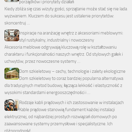
porządków i priorytety działań
Kiedy zbliża się czas wizyty gości, sprzątanie może stać się nie lada
wyzwaniem. Kluczem do sukcesu jest ustalenie priorytetów:
skoncentruj …
Inspiracje na aranżację wnętrz z akcesoriami meblowymi:
styl rustykalny, industrialny i nowoczesny
Akcesoria meblowe odgrywają kluczową rolę w kształtowaniu
charakteru i funkcjonalności naszych wnętrz. Od stylowych gałek i
uchwytów, przez nowoczesne systemy …
Dom szkieletowy – cechy, technologie i zalety ekologiczne
Dom szkieletowy to coraz bardziej popularna alternatywa
dla tradycyjnych metod budowy, łącząca lekkość i elastyczność z
wysokimi standardami energooszczędności i …
Rodzaje kabli prądowych i ich zastosowanie w instalacjach
Kable prądowe stanowią fundament każdej instalacji
elektrycznej, od najbardziej prostych rozwiązań domowych po
zaawansowane systemy przemysłowe i specjalistyczne. Ich
różnorodność …