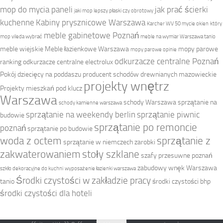
mop do mycia paneli
jak prać ścierki
jaki mop lepszy płaski czy obrotowy
kuchenne
Kabiny prysznicowe Warszawa
Karcher WV 50 mycie okien
który
meble gabinetowe Poznań
mop vileda wybrać
meble na wymiar Warszawa tanio
meble wiejskie
Meble łazienkowe Warszawa
mopy parowe
mopy parowe opinie
odkurzacze centralne Poznań
ranking
odkurzacze centralne electrolux
Pokój dziecięcy na poddaszu
producent schodów drewnianych mazowieckie
projekty wnętrz
Projekty mieszkań pod klucz
Warszawa
schody Warszawa
sprzątanie na
schody kamienne warszawa
sprzątanie na weekendy berlin
sprzątanie piwnic
budowie
sprzątanie po remoncie
poznań
sprzątanie po budowie
woda z octem
sprzątanie z
sprzątanie w niemczech zarobki
zakwaterowaniem
stoły szklane
szafy przesuwne poznań
zabudowy wnęk Warszawa
szkło dekoracyjne do kuchni
wyposażenie łazienki warszawa
Środki czystości w zakładzie pracy
tanio
środki czystości bhp
środki czystości dla hoteli