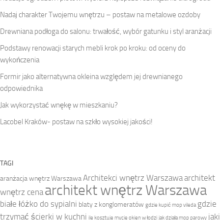
Nadaj charakter Twojemu wnętrzu – postaw na metalowe ozdoby
Drewniana podłoga do salonu: trwałość, wybór gatunku i styl aranżacji
Podstawy renowacji starych mebli krok po kroku: od oceny do
wykończenia
Formir jako alternatywna okleina względem jej drewnianego
odpowiednika
Jak wykorzystać wnękę w mieszkaniu?
Lacobel Kraków- postaw na szkło wysokiej jakości!
TAGI
Architekci wnętrz Warszawa
architekt
aranżacja wnętrz Warszawa
architekt wnętrz Warszawa
wnętrz cena
białe łóżko do sypialni
gdzie
blaty z konglomeratów
gdzie kupić mop vileda
trzymać ścierki w kuchni
jaki
ile kosztuje mycie okien w łodzi
jak działa mop parowy