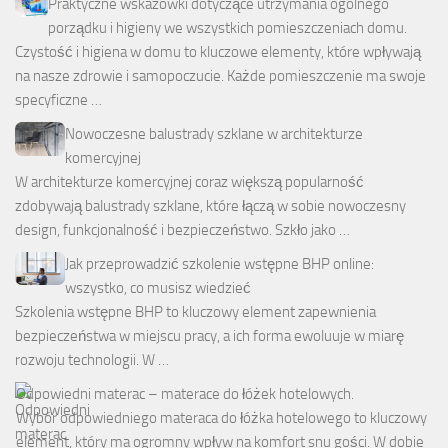
Praktyczne wskazówki dotyczące utrzymania ogólnego
porządku i higieny we wszystkich pomieszczeniach domu.
Czystość i higiena w domu to kluczowe elementy, które wpływają
na nasze zdrowie i samopoczucie. Każde pomieszczenie ma swoje
specyficzne …
Nowoczesne balustrady szklane w architekturze
komercyjnej
W architekturze komercyjnej coraz większą popularność
zdobywają balustrady szklane, które łączą w sobie nowoczesny
design, funkcjonalność i bezpieczeństwo. Szkło jako …
Jak przeprowadzić szkolenie wstępne BHP online:
wszystko, co musisz wiedzieć
Szkolenia wstępne BHP to kluczowy element zapewnienia
bezpieczeństwa w miejscu pracy, a ich forma ewoluuje w miarę
rozwoju technologii. W …
Odpowiedni materac – materace do łóżek hotelowych.
Wybór odpowiedniego materaca do łóżka hotelowego to kluczowy
element, który ma ogromny wpływ na komfort snu gości. W dobie