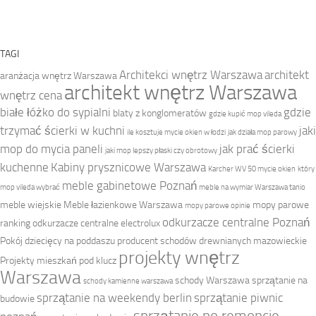
TAGI
Architekci wnętrz Warszawa
architekt
aranżacja wnętrz Warszawa
architekt wnętrz Warszawa
wnętrz cena
białe łóżko do sypialni
gdzie
blaty z konglomeratów
gdzie kupić mop vileda
trzymać ścierki w kuchni
jaki
ile kosztuje mycie okien w łodzi
jak działa mop parowy
mop do mycia paneli
jak prać ścierki
jaki mop lepszy płaski czy obrotowy
kuchenne
Kabiny prysznicowe Warszawa
Karcher WV 50 mycie okien
który
meble gabinetowe Poznań
mop vileda wybrać
meble na wymiar Warszawa tanio
meble wiejskie
Meble łazienkowe Warszawa
mopy parowe
mopy parowe opinie
odkurzacze centralne Poznań
ranking
odkurzacze centralne electrolux
Pokój dziecięcy na poddaszu
producent schodów drewnianych mazowieckie
projekty wnętrz
Projekty mieszkań pod klucz
Warszawa
schody Warszawa
sprzątanie na
schody kamienne warszawa
sprzątanie na weekendy berlin
sprzątanie piwnic
budowie
sprzątanie po remoncie