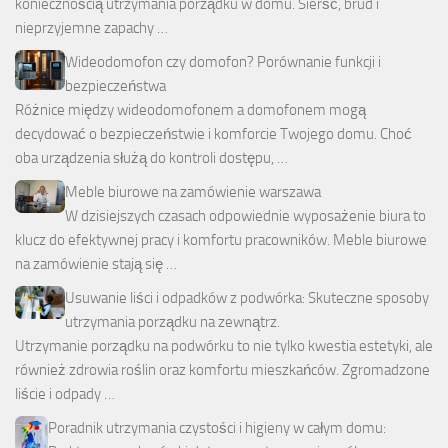
koniecznością utrzymania porządku w domu. Sierść, brud i
nieprzyjemne zapachy …
Wideodomofon czy domofon? Porównanie funkcji i
bezpieczeństwa
Różnice między wideodomofonem a domofonem mogą
decydować o bezpieczeństwie i komforcie Twojego domu. Choć
oba urządzenia służą do kontroli dostępu, …
Meble biurowe na zamówienie warszawa
W dzisiejszych czasach odpowiednie wyposażenie biura to
klucz do efektywnej pracy i komfortu pracowników. Meble biurowe
na zamówienie stają się …
Usuwanie liści i odpadków z podwórka: Skuteczne sposoby
utrzymania porządku na zewnątrz.
Utrzymanie porządku na podwórku to nie tylko kwestia estetyki, ale
również zdrowia roślin oraz komfortu mieszkańców. Zgromadzone
liście i odpady …
Poradnik utrzymania czystości i higieny w całym domu: