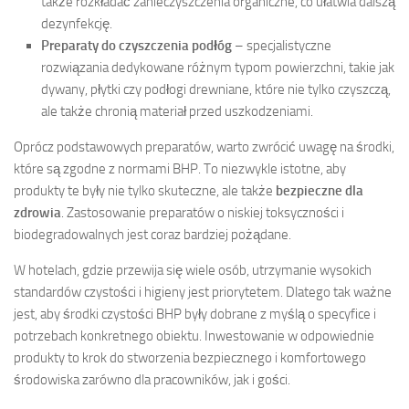
także rozkładać zanieczyszczenia organiczne, co ułatwia dalszą
dezynfekcję.
Preparaty do czyszczenia podłóg
– specjalistyczne
rozwiązania dedykowane różnym typom powierzchni, takie jak
dywany, płytki czy podłogi drewniane, które nie tylko czyszczą,
ale także chronią materiał przed uszkodzeniami.
Oprócz podstawowych preparatów, warto zwrócić uwagę na środki,
które są zgodne z normami BHP. To niezwykle istotne, aby
produkty te były nie tylko skuteczne, ale także
bezpieczne dla
zdrowia
. Zastosowanie preparatów o niskiej toksyczności i
biodegradowalnych jest coraz bardziej pożądane.
W hotelach, gdzie przewija się wiele osób, utrzymanie wysokich
standardów czystości i higieny jest priorytetem. Dlatego tak ważne
jest, aby środki czystości BHP były dobrane z myślą o specyfice i
potrzebach konkretnego obiektu. Inwestowanie w odpowiednie
produkty to krok do stworzenia bezpiecznego i komfortowego
środowiska zarówno dla pracowników, jak i gości.