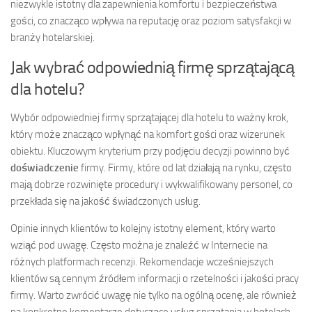
niezwykle istotny dla zapewnienia komfortu i bezpieczeństwa
gości, co znacząco wpływa na reputację oraz poziom satysfakcji w
branży hotelarskiej.
Jak wybrać odpowiednią firmę sprzątającą
dla hotelu?
Wybór odpowiedniej firmy sprzątającej dla hotelu to ważny krok,
który może znacząco wpłynąć na komfort gości oraz wizerunek
obiektu. Kluczowym kryterium przy podjęciu decyzji powinno być
doświadczenie
firmy. Firmy, które od lat działają na rynku, często
mają dobrze rozwinięte procedury i wykwalifikowany personel, co
przekłada się na jakość świadczonych usług.
Opinie innych klientów to kolejny istotny element, który warto
wziąć pod uwagę. Często można je znaleźć w Internecie na
różnych platformach recenzji. Rekomendacje wcześniejszych
klientów są cennym źródłem informacji o rzetelności i jakości pracy
firmy. Warto zwrócić uwagę nie tylko na ogólną ocenę, ale również
na konkretne komentarze dotyczące usług sprzątania w hotelach.