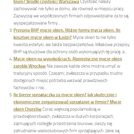
biuro? Środki czystości Warszawa
Czystość należy
zachowywać nie tylko w domu, ale również w miejscu pracy.
Zazwyczaj we współczesnych firmach odpowiedzialne za to są
wyspecjalizowane firmy...
Przepisy BHP mycie okien. Różne formy mycia okien. Ile
kosztuje mycie okien w Łodzi?
Mycie okien to nie tylko
kwestia estetyki, ale także bezpieczeństwa. Właściwe przepisy
BHP są kluczowe dla ochrony osób wykonujących tę pracę, a...
Mycie okien na wysokościach. Alpinistyczne mycie okien
zarobki Wrocław
Nie zawsze każde okno można umyć w
tradycyjny sposób. Czasami, zwłaszcza w przypadku trudno
dostępnych miejsc potrzeba wezwać prawdziwych
fachowców. I nie...
Ile bierze sprzątaczka za mycie okien? Jak skutecznie i
ekonomicznie zorganizować sprzątanie w firmie? Mycie
okien Chorzów
Coraz większą popularnością w
przedsiębiorstwach, zwłaszcza w dużych korporacjach,
zajmujących rozległe przestrzenie biurowe, cieszy się
zatrudnianie wieloosobowych firm sprzątających. Jakie są