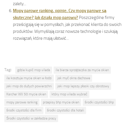
zalety...
Mopy parowe ranking, opinie. Czy mopy parowe są
skuteczne? Jak działa mop parowy?
Poszczególne firmy
prześcigają się w pomysłach, jak przekonać klienta do swoich
produktów. Wymyślają coraz nowsze technologie i szukają
rozwiązań, które mają ułatwić...
Tagi:
gdzie kupić mop vileda
ile bierze sprzątaczka za mycie okien
ile kosztuje mycie okien w łodzi
jak myć okna dachowe
jaki mop do dużych powierzchni
jaki mop lepszy płaski czy obrotowy
Karcher WV 50 mycie okien
który mop vileda wybrać
mopy parowe ranking
przepisy bhp mycie okien
środki czystości bhp
środki czystości dla firm
środki czystości dla hoteli
Środki czystości w zakładzie pracy