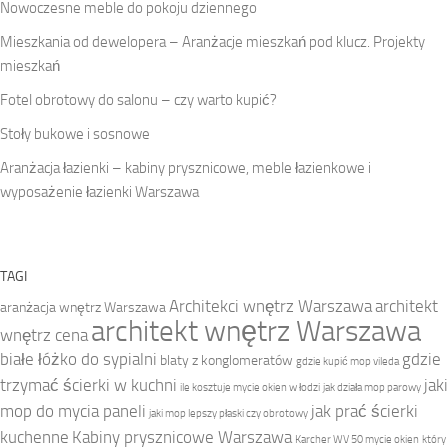
Nowoczesne meble do pokoju dziennego
Mieszkania od dewelopera – Aranżacje mieszkań pod klucz. Projekty
mieszkań
Fotel obrotowy do salonu – czy warto kupić?
Stoły bukowe i sosnowe
Aranżacja łazienki – kabiny prysznicowe, meble łazienkowe i
wyposażenie łazienki Warszawa
TAGI
Architekci wnętrz Warszawa
architekt
aranżacja wnętrz Warszawa
architekt wnętrz Warszawa
wnętrz cena
białe łóżko do sypialni
gdzie
blaty z konglomeratów
gdzie kupić mop vileda
trzymać ścierki w kuchni
jaki
ile kosztuje mycie okien w łodzi
jak działa mop parowy
mop do mycia paneli
jak prać ścierki
jaki mop lepszy płaski czy obrotowy
kuchenne
Kabiny prysznicowe Warszawa
Karcher WV 50 mycie okien
który