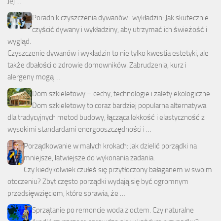
Jej …
Poradnik czyszczenia dywanów i wykładzin: Jak skutecznie
czyścić dywany i wykładziny, aby utrzymać ich świeżość i
wygląd.
Czyszczenie dywanów i wykładzin to nie tylko kwestia estetyki, ale
także dbałości o zdrowie domowników. Zabrudzenia, kurz i
alergeny mogą …
Dom szkieletowy – cechy, technologie i zalety ekologiczne
Dom szkieletowy to coraz bardziej popularna alternatywa
dla tradycyjnych metod budowy, łącząca lekkość i elastyczność z
wysokimi standardami energooszczędności i …
Porządkowanie w małych krokach: Jak dzielić porządki na
mniejsze, łatwiejsze do wykonania zadania.
Czy kiedykolwiek czułeś się przytłoczony bałaganem w swoim
otoczeniu? Zbyt często porządki wydają się być ogromnym
przedsięwzięciem, które sprawia, że …
Sprzątanie po remoncie woda z octem. Czy naturalne