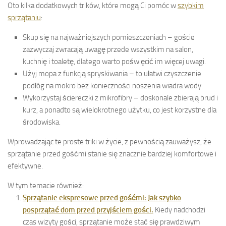
Oto kilka dodatkowych trików, które mogą Ci pomóc w
szybkim
sprzątaniu
:
Skup się na najważniejszych pomieszczeniach – goście
zazwyczaj zwracają uwagę przede wszystkim na salon,
kuchnię i toaletę, dlatego warto poświęcić im więcej uwagi.
Użyj mopa z funkcją spryskiwania – to ułatwi czyszczenie
podłóg na mokro bez konieczności noszenia wiadra wody.
Wykorzystaj ściereczki z mikrofibry – doskonale zbierają brud i
kurz, a ponadto są wielokrotnego użytku, co jest korzystne dla
środowiska.
Wprowadzając te proste triki w życie, z pewnością zauważysz, że
sprzątanie przed gośćmi stanie się znacznie bardziej komfortowe i
efektywne.
W tym temacie również:
Sprzątanie ekspresowe przed gośćmi: Jak szybko
posprzątać dom przed przyjściem gości.
Kiedy nadchodzi
czas wizyty gości, sprzątanie może stać się prawdziwym