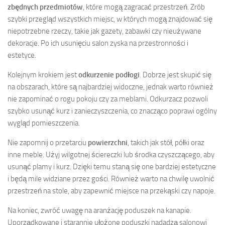
zbędnych przedmiotów
, które mogą zagracać przestrzeń. Zrób
szybki przegląd wszystkich miejsc, w których mogą znajdować się
niepotrzebne rzeczy, takie jak gazety, zabawki czy nieużywane
dekoracje. Po ich usunięciu salon zyska na przestronności i
estetyce.
Kolejnym krokiem jest
odkurzenie podłogi
. Dobrze jest skupić się
na obszarach, które są najbardziej widoczne, jednak warto również
nie zapominać o rogu pokoju czy za meblami. Odkurzacz pozwoli
szybko usunąć kurz i zanieczyszczenia, co znacząco poprawi ogólny
wygląd pomieszczenia.
Nie zapomnij o przetarciu
powierzchni
, takich jak stół, półki oraz
inne meble. Użyj wilgotnej ściereczki lub środka czyszczącego, aby
usunąć plamy i kurz. Dzięki temu staną się one bardziej estetyczne
i będą mile widziane przez gości. Również warto na chwilę uwolnić
przestrzeń na stole, aby zapewnić miejsce na przekąski czy napoje.
Na koniec, zwróć uwagę na aranżację poduszek na kanapie.
Uporządkowane i starannie ułożone poduszki nadadzą salonowi