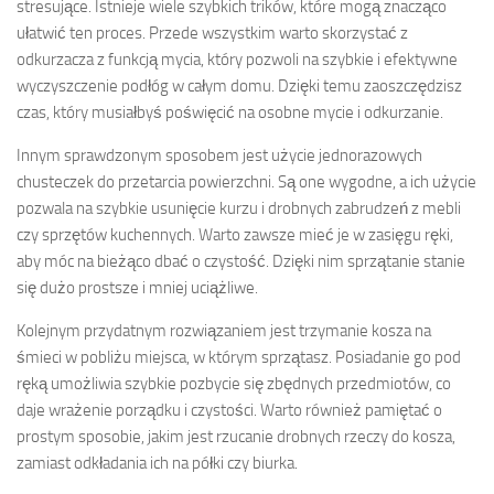
stresujące. Istnieje wiele szybkich trików, które mogą znacząco
ułatwić ten proces. Przede wszystkim warto skorzystać z
odkurzacza z funkcją mycia, który pozwoli na szybkie i efektywne
wyczyszczenie podłóg w całym domu. Dzięki temu zaoszczędzisz
czas, który musiałbyś poświęcić na osobne mycie i odkurzanie.
Innym sprawdzonym sposobem jest użycie jednorazowych
chusteczek do przetarcia powierzchni. Są one wygodne, a ich użycie
pozwala na szybkie usunięcie kurzu i drobnych zabrudzeń z mebli
czy sprzętów kuchennych. Warto zawsze mieć je w zasięgu ręki,
aby móc na bieżąco dbać o czystość. Dzięki nim sprzątanie stanie
się dużo prostsze i mniej uciążliwe.
Kolejnym przydatnym rozwiązaniem jest trzymanie kosza na
śmieci w pobliżu miejsca, w którym sprzątasz. Posiadanie go pod
ręką umożliwia szybkie pozbycie się zbędnych przedmiotów, co
daje wrażenie porządku i czystości. Warto również pamiętać o
prostym sposobie, jakim jest rzucanie drobnych rzeczy do kosza,
zamiast odkładania ich na półki czy biurka.