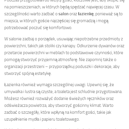
Podczas przygotowań do wizyty gości, kluczowe jest, aby skupić się
na pomieszczeniach, w których będą spędzać najwięcej czasu. W
szczególności warto zadbać o
salon
oraz
łazienkę
, ponieważ są to
miejsca, w których goście najczęściej się gromadzą i mogą
potrzebować poczuć się komfortowo.
W salonie zadbaj o porządek, usuwając niepotrzebne przedmioty z
powierzchni, takich jak stoliki czy kanapy. Odkurzenie dywanów oraz
przetarcie powierzchni w meblach to podstawowe czynności, które
pomogą stworzyć przyjemną atmosferę. Nie zapomnij także o
organizacji przestrzeni – przyporządkuj poduszki i dekoracje, aby
stworzyć spójną estetykę.
Łazienka również wymaga szczególnej uwagi. Upewnij się, że
umywalka i lustra są czyste, a toaleta jest schludnie przygotowana.
Możesz również rozważyć dodanie świeżych ręczników oraz
odświeżacza powietrza, aby stworzyć gościnny klimat. Warto
zadbać o szczegóły, które wpłyną na komfort gości, takie jak
uzupełnienie mydła i papieru toaletowego.