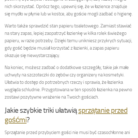
nich skorzystać. Oprócz tego, upewnij się, że w łazience znajduje
się mydło w płynie lub w kostce, aby goście mogli zadbać o higienę.
Warto także sprawdzić stan papieru toaletowego. Zamiast stawiać
na stary zapas, lepiej zaopatrzyć łazienkę w kilka rolek świeżego
papieru, w razie potrzeby. Dzięki temu unikniesz przykrych sytuacji,
gdy gość będzie musiał korzystać z łazienki, a zapas papieru
okazuje się niewystarczający.
Na koniec, możesz zadbać o dodatkowe szczegóły, takie jak małe
uchwyty na szczoteczki do zębów czy organizery na kosmetyki.
Ułatwia to dostęp do potrzebnych rzeczy i sprawia, że łazienka
wygląda schludnie. Przygotowana w ten sposób łazienka na pewno
zostawi pozytywne wrażenie na Twoich gościach.
Jakie szybkie triki ułatwią
sprzątanie przed
gośćmi
?
Sprzątanie przed przybyciem gości nie musi być czasochłonne ani