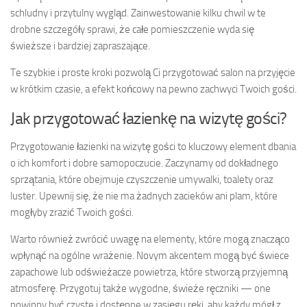
schludny i przytulny wygląd. Zainwestowanie kilku chwil w te
drobne szczegóły sprawi, że całe pomieszczenie wyda się
świeższe i bardziej zapraszające.
Te szybkie i proste kroki pozwolą Ci przygotować salon na przyjęcie
w krótkim czasie, a efekt końcowy na pewno zachwyci Twoich gości.
Jak przygotować łazienkę na wizytę gości?
Przygotowanie łazienki na wizytę gości to kluczowy element dbania
o ich komfort i dobre samopoczucie. Zaczynamy od dokładnego
sprzątania, które obejmuje czyszczenie umywalki, toalety oraz
luster. Upewnij się, że nie ma żadnych zacieków ani plam, które
mogłyby zrazić Twoich gości.
Warto również zwrócić uwagę na elementy, które mogą znacząco
wpłynąć na ogólne wrażenie. Novym akcentem mogą być świece
zapachowe lub odświeżacze powietrza, które stworzą przyjemną
atmosferę. Przygotuj także wygodne, świeże ręczniki — one
powinny być czyste i dostępne w zasięgu ręki, aby każdy mógł z