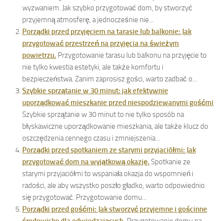
wyzwaniem. Jak szybko przygotować dom, by stworzyć
przyjemną atmosferę, a jednocześnie nie...
Porządki przed przyjęciem na tarasie lub balkonie: Jak
przygotować przestrzeń na przyjęcia na świeżym
powietrzu.
Przygotowanie tarasu lub balkonu na przyjęcie to
nie tylko kwestia estetyki, ale także komfortu i
bezpieczeństwa. Zanim zaprosisz gości, warto zadbać o...
Szybkie sprzątanie w 30 minut: jak efektywnie
uporządkować mieszkanie przed niespodziewanymi gośćmi
Szybkie sprzątanie w 30 minut to nie tylko sposób na
błyskawiczne uporządkowanie mieszkania, ale także klucz do
oszczędzenia cennego czasu i zmniejszenia...
Porządki przed spotkaniem ze starymi przyjaciółmi: Jak
przygotować dom na wyjątkową okazję.
Spotkanie ze
starymi przyjaciółmi to wspaniała okazja do wspomnień i
radości, ale aby wszystko poszło gładko, warto odpowiednio
się przygotować. Przygotowanie domu...
Porządki przed gośćmi: Jak stworzyć przyjemne i gościnne