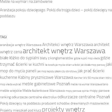
Meble na wymiar i na zamówienie
Aranżacja pokoju dziecięcego. Pokój dla trojga dzieci – pokój dziecięcy na
poddaszu
TAGI
Architekci wnętrz Warszawa
architekt
aranżacja wnętrz Warszawa
architekt wnętrz Warszawa
wnętrz cena
białe łóżko do sypialni
gdzie
blaty z konglomeratów
gdzie kupić mop vileda
trzymać ścierki w kuchni
jaki
ile kosztuje mycie okien w łodzi
jak działa mop parowy
mop do mycia paneli
jak prać ścierki
jaki mop lepszy płaski czy obrotowy
kuchenne
Kabiny prysznicowe Warszawa
Karcher WV 50 mycie okien
który
meble gabinetowe Poznań
mop vileda wybrać
meble na wymiar Warszawa tanio
meble wiejskie
Meble łazienkowe Warszawa
mopy parowe
mopy parowe opinie
odkurzacze centralne Poznań
ranking
odkurzacze centralne electrolux
Pokój dziecięcy na poddaszu
producent schodów drewnianych mazowieckie
projekty wnętrz
Projekty mieszkań pod klucz