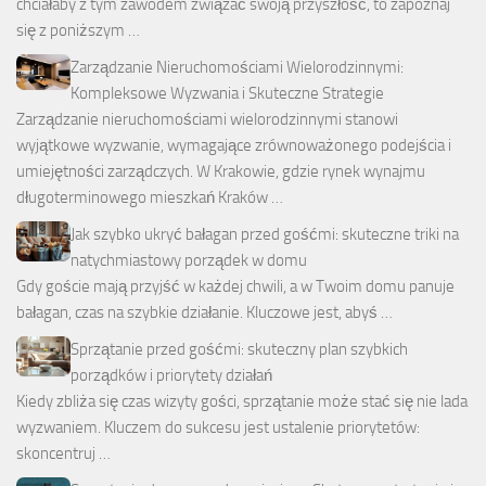
chciałaby z tym zawodem związać swoją przyszłość, to zapoznaj
się z poniższym …
Zarządzanie Nieruchomościami Wielorodzinnymi:
Kompleksowe Wyzwania i Skuteczne Strategie
Zarządzanie nieruchomościami wielorodzinnymi stanowi
wyjątkowe wyzwanie, wymagające zrównoważonego podejścia i
umiejętności zarządczych. W Krakowie, gdzie rynek wynajmu
długoterminowego mieszkań Kraków …
Jak szybko ukryć bałagan przed gośćmi: skuteczne triki na
natychmiastowy porządek w domu
Gdy goście mają przyjść w każdej chwili, a w Twoim domu panuje
bałagan, czas na szybkie działanie. Kluczowe jest, abyś …
Sprzątanie przed gośćmi: skuteczny plan szybkich
porządków i priorytety działań
Kiedy zbliża się czas wizyty gości, sprzątanie może stać się nie lada
wyzwaniem. Kluczem do sukcesu jest ustalenie priorytetów:
skoncentruj …