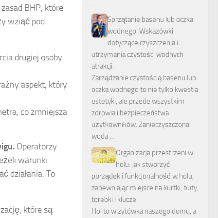
…
 zasad BHP, które
Sprzątanie basenu lub oczka
ży wziąć pod
wodnego: Wskazówki
dotyczące czyszczenia i
utrzymania czystości wodnych
cia drugiej osoby
atrakcji.
Zarządzanie czystością basenu lub
ażny aspekt, który
oczka wodnego to nie tylko kwestia
estetyki, ale przede wszystkim
etra, co zmniejsza
zdrowia i bezpieczeństwa
użytkowników. Zanieczyszczona
woda …
igu.
Operatorzy
Organizacja przestrzeni w
eżeli warunki
holu: Jak stworzyć
ać działania. To
porządek i funkcjonalność w holu,
zapewniając miejsce na kurtki, buty,
torebki i klucze.
ację, które są
Hol to wizytówka naszego domu, a