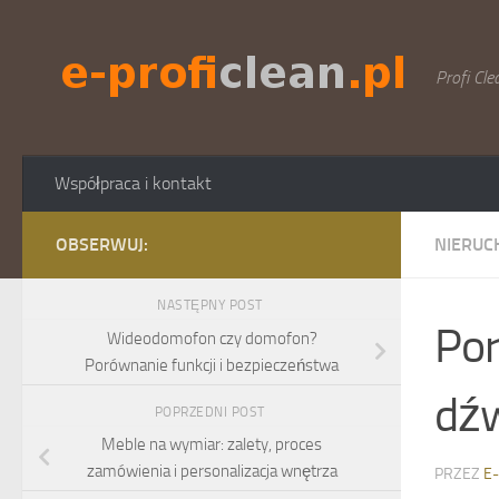
Skip to content
Profi Cle
Współpraca i kontakt
OBSERWUJ:
NIERUC
NASTĘPNY POST
Por
Wideodomofon czy domofon?
Porównanie funkcji i bezpieczeństwa
dźw
POPRZEDNI POST
Meble na wymiar: zalety, proces
zamówienia i personalizacja wnętrza
PRZEZ
E