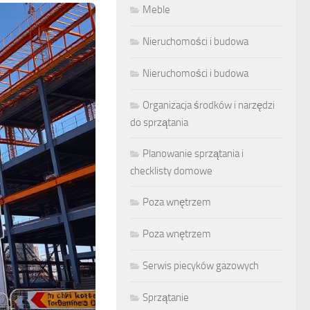
Meble
Nieruchomości i budowa
Nieruchomości i budowa
Organizacja środków i narzędzi
do sprzątania
Planowanie sprzątania i
checklisty domowe
Poza wnętrzem
Poza wnętrzem
Serwis piecyków gazowych
Sprzątanie