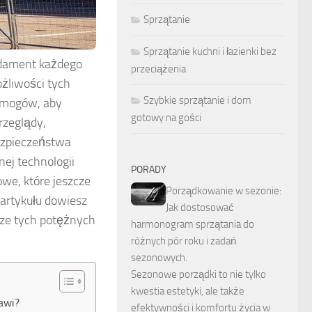
Sprzątanie
Sprzątanie kuchni i łazienki bez
ndament każdego
przeciążenia
żliwości tych
Szybkie sprzątanie i dom
wymogów, aby
gotowy na gości
rzeglądy,
ezpieczeństwa
ej technologii
PORADY
we, które jeszcze
Porządkowanie w sezonie:
 artykułu dowiesz
Jak dostosować
dze tych potężnych
harmonogram sprzątania do
różnych pór roku i zadań
sezonowych.
Sezonowe porządki to nie tylko
kwestia estetyki, ale także
rawi?
efektywności i komfortu życia w