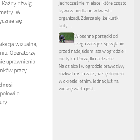
. Każdy dźwig
jednocześnie miejsce, które często
bywa zaniedbane w kwestii
ametry. W
organizacji. Zdarza się, że kurtki,
cznie się
buty …
Wiosenne porządki od
ikacja wizualna,
czego zacząć? Sprzątanie
przed nadejściem lata w ogrodzie i
eniu. Operatorzy
nie tylko. Porządki na działce
nie uprawnienia
Na działce i w ogrodzie prawdziwy
unków pracy.
rozkwit roślin zaczyna się dopiero
w okresie letnim. Jednak już na
dnosi
wiosnę warto jest …
połowi o
ury