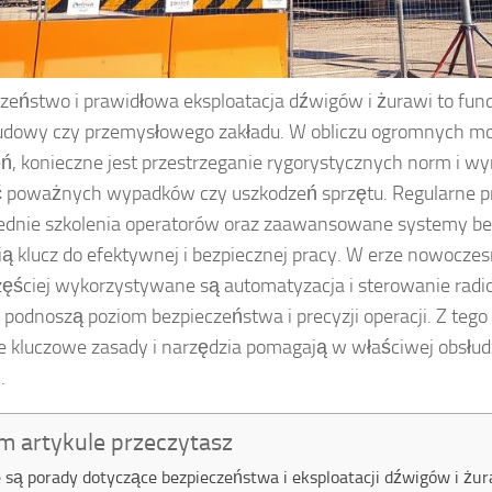
zeństwo i prawidłowa eksploatacja dźwigów i żurawi to fu
udowy czy przemysłowego zakładu. W obliczu ogromnych mo
ń, konieczne jest przestrzeganie rygorystycznych norm i 
 poważnych wypadków czy uszkodzeń sprzętu. Regularne p
ednie szkolenia operatorów oraz zaawansowane systemy b
ą klucz do efektywnej i bezpiecznej pracy. W erze nowoczesn
zęściej wykorzystywane są automatyzacja i sterowanie radio
j podnoszą poziom bezpieczeństwa i precyzji operacji. Z tego
kie kluczowe zasady i narzędzia pomagają w właściwej obsłu
.
m artykule przeczytasz
e są porady dotyczące bezpieczeństwa i eksploatacji dźwigów i żu