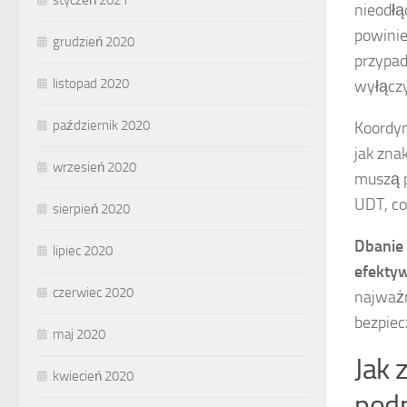
styczeń 2021
nieodłą
powinie
grudzień 2020
przypad
listopad 2020
wyłącz
październik 2020
Koordyn
jak zna
wrzesień 2020
muszą p
UDT, co
sierpień 2020
Dbanie 
lipiec 2020
efekty
czerwiec 2020
najważn
bezpiec
maj 2020
Jak 
kwiecień 2020
podn