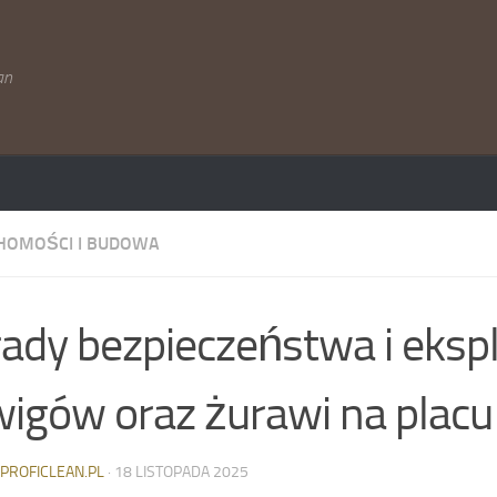
an
HOMOŚCI I BUDOWA
ady bezpieczeństwa i ekspl
igów oraz żurawi na plac
-PROFICLEAN.PL
·
18 LISTOPADA 2025