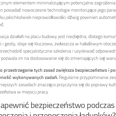
cznym elementem minimalizującym potencjalne zagrożenia
n posiadać nowoczesne technologie monitorujące jego par
ku jakichkolwiek nieprawidłowości dźwig powinien automaty
yć.
acja działań na placu budowy jest niezbędna, dlatego komun
ki i gesty, staje się kluczowa, zwłaszcza w hałaśliwym otocz
rzechodzić specjalistyczne szkolenia i uzyskiwać odpowied
 pozwala im na dostosowanie się do zmieniających się war
o przestrzeganie tych zasad zwiększa bezpieczeństwo i po
wność wykonywanych zadań.
Regularne przypominanie zes
iejszych zasadach znacząco przyczynia się do poprawy kult
zeństwa w miejscu pracy.
zapewnić bezpieczeństwo podczas
oszenia i przenoszenia ładunków?