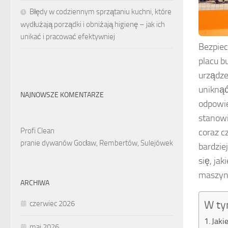
Błędy w codziennym sprzątaniu kuchni, które
wydłużają porządki i obniżają higienę – jak ich
unikać i pracować efektywniej
Bezpiec
placu b
urządze
uniknąć
NAJNOWSZE KOMENTARZE
odpowi
stanowi
Profi Clean
coraz c
pranie dywanów Gocław, Rembertów, Sulejówek
bardzie
się, ja
maszyn
ARCHIWA
W ty
czerwiec 2026
Jaki
maj 2026