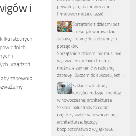
wigów i
prywatnych, jak i powierzchni
firmowych może okazać …
Sprzątanie z dziećmi bez
stresu: jak wprowadzić
kilku istotnych
zabawę i rutynę do codziennych
porządków
dpowiednich
Sprzątanie z dziećmi nie musi być
nych i
wyzwaniem pełnym frustracji –
tych urządzeń.
można je zamienić w radosną
zabawę. Kluczem do sukcesu jest …
, aby zapewnić
Szklane balustrady:
 rozważamy
korzyści, rodzaje i montaż
w nowoczesnej architekturze
Szklane balustrady to coraz
częstszy wybór w nowoczesnej
architekturze, łączący
bezpieczeństwo z wyjątkową