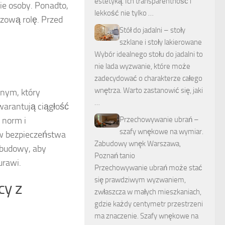
estetyką. Ich transparentność i
ie osoby. Ponadto,
lekkość nie tylko …
zową rolę. Przed
Stół do jadalni – stoły
szklane i stoły lakierowane
Wybór idealnego stołu do jadalni to
nie lada wyzwanie, które może
zadecydować o charakterze całego
wnętrza. Warto zastanowić się, jaki
nym, który
…
warantują ciągłość
Przechowywanie ubrań –
 norm i
szafy wnękowe na wymiar.
w bezpieczeństwa
Zabudowy wnęk Warszawa,
 budowy, aby
Poznań tanio
urawi.
Przechowywanie ubrań może stać
się prawdziwym wyzwaniem,
cy z
zwłaszcza w małych mieszkaniach,
gdzie każdy centymetr przestrzeni
ma znaczenie. Szafy wnękowe na