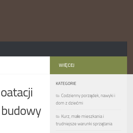
WIĘCEJ
KATEGORIE
oatacji
Codzienny porządek, nawyki i
dom z dziećmi
u budowy
Kurz, małe mieszkania i
trudniejsze warunki sprzątania