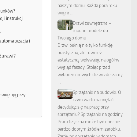
naszym domu. Każda pora roku
adunków?
wiąże …
 i instrukcji
Drzwi zewnętrzne –
modne modele do
?
Twojego domu
automatyzacja i
Drzwi pełnią nie tylko funkcję
praktyczną, ale również
 żurawi?
estetyczną, wpływając na ogólny
wygląd fasady. Stojąc przed
wyborem nowych drzwi zderzamy
…
Sprzątanie na budowie. O
owiązują przy
czym warto pamiętać
decydując się na pracę przy
sprzątaniu? Sprzątanie na godziny
Praca fizyczna może być obecnie
bardzo dobrym źródłem zarobku.
Zarówno sprzątanie w domach