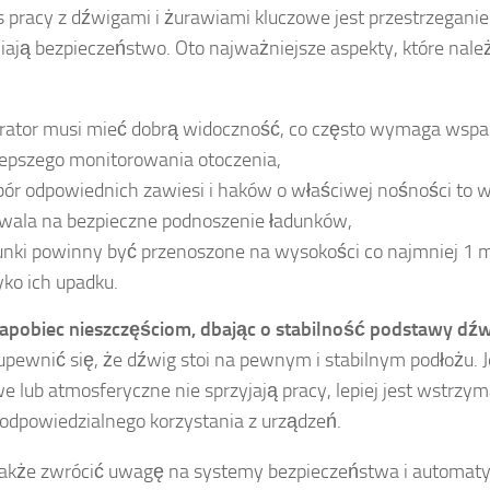
 pracy z dźwigami i żurawiami kluczowe jest przestrzeganie
ają bezpieczeństwo. Oto najważniejsze aspekty, które nale
rator musi mieć dobrą widoczność, co często wymaga wspar
lepszego monitorowania otoczenia,
ór odpowiednich zawiesi i haków o właściwej nośności to w
wala na bezpieczne podnoszenie ładunków,
unki powinny być przenoszone na wysokości co najmniej 1 m
yko ich upadku.
zapobiec nieszczęściom, dbając o stabilność podstawy dźw
pewnić się, że dźwig stoi na pewnym i stabilnym podłożu. J
e lub atmosferyczne nie sprzyjają pracy, lepiej jest wstrzym
odpowiedzialnego korzystania z urządzeń.
akże zwrócić uwagę na systemy bezpieczeństwa i automatyz