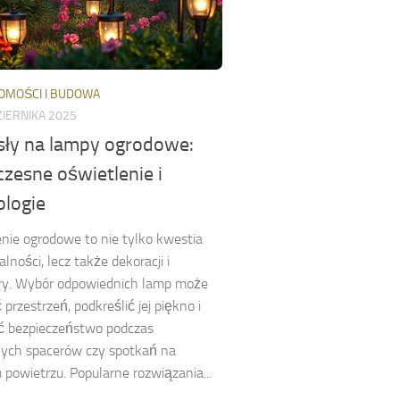
OMOŚCI I BUDOWA
IERNIKA 2025
ły na lampy ogrodowe:
zesne oświetlenie i
ologie
nie ogrodowe to nie tylko kwestia
lności, lecz także dekoracji i
ry. Wybór odpowiednich lamp może
przestrzeń, podkreślić jej piękno i
ć bezpieczeństwo podczas
nych spacerów czy spotkań na
powietrzu. Popularne rozwiązania...