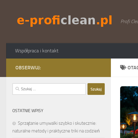
Skip to content
Profi Cle
Współpraca i kontakt
OBSERWUJ:
OTA
Szukaj:
OSTATNIE WPISY
Sprzątanie umywalki szybko i skutecznie:
naturalne metody i praktyczne triki na codzień