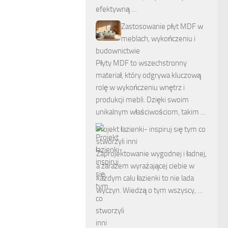
efektywną …
Zastosowanie płyt MDF w
meblach, wykończeniu i
budownictwie
Płyty MDF to wszechstronny
materiał, który odgrywa kluczową
rolę w wykończeniu wnętrz i
produkcji mebli. Dzięki swoim
unikalnym właściwościom, takim …
Projekt łazienki- inspiruj się tym co
stworzyli inni
Zaprojektowanie wygodnej i ładnej,
a zarazem wyrażającej ciebie w
każdym calu łazienki to nie lada
wyczyn. Wiedzą o tym wszyscy, …