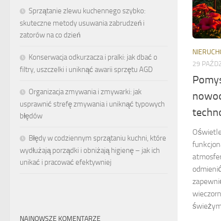
Sprzątanie zlewu kuchennego szybko:
skuteczne metody usuwania zabrudzeń i
zatorów na co dzień
NIERUCH
Konserwacja odkurzacza i pralki: jak dbać o
29 PAŹDZ
filtry, uszczelki i uniknąć awarii sprzętu AGD
Pomys
Organizacja zmywania i zmywarki: jak
nowoc
usprawnić strefę zmywania i uniknąć typowych
techn
błędów
Oświetle
Błędy w codziennym sprzątaniu kuchni, które
funkcjona
wydłużają porządki i obniżają higienę – jak ich
atmosfe
unikać i pracować efektywniej
odmienić 
zapewni
wieczor
świeżym 
NAJNOWSZE KOMENTARZE