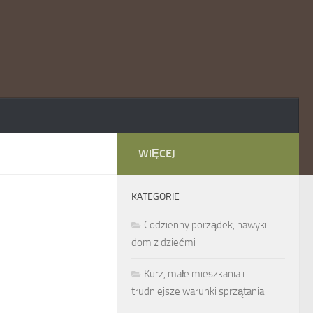
WIĘCEJ
KATEGORIE
Codzienny porządek, nawyki i
dom z dziećmi
Kurz, małe mieszkania i
trudniejsze warunki sprzątania