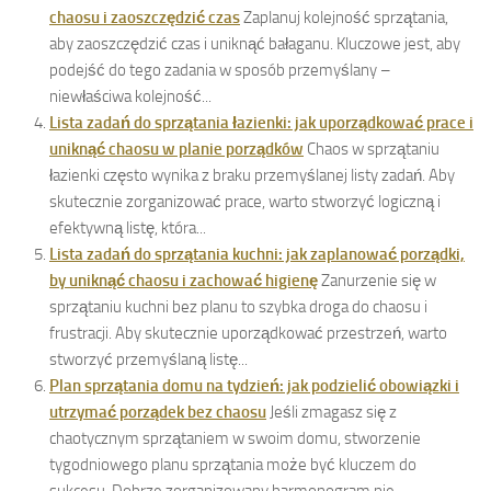
chaosu i zaoszczędzić czas
Zaplanuj kolejność sprzątania,
aby zaoszczędzić czas i uniknąć bałaganu. Kluczowe jest, aby
podejść do tego zadania w sposób przemyślany –
niewłaściwa kolejność...
Lista zadań do sprzątania łazienki: jak uporządkować prace i
uniknąć chaosu w planie porządków
Chaos w sprzątaniu
łazienki często wynika z braku przemyślanej listy zadań. Aby
skutecznie zorganizować prace, warto stworzyć logiczną i
efektywną listę, która...
Lista zadań do sprzątania kuchni: jak zaplanować porządki,
by uniknąć chaosu i zachować higienę
Zanurzenie się w
sprzątaniu kuchni bez planu to szybka droga do chaosu i
frustracji. Aby skutecznie uporządkować przestrzeń, warto
stworzyć przemyślaną listę...
Plan sprzątania domu na tydzień: jak podzielić obowiązki i
utrzymać porządek bez chaosu
Jeśli zmagasz się z
chaotycznym sprzątaniem w swoim domu, stworzenie
tygodniowego planu sprzątania może być kluczem do
sukcesu. Dobrze zorganizowany harmonogram nie...