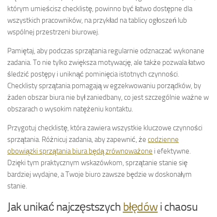
którym umieścisz checklistę, powinno być łatwo dostępne dla
wszystkich pracowników, na przykład na tablicy ogłoszeń lub
wspólnej przestrzeni biurowej.
Pamiętaj, aby podczas sprzątania regularnie odznaczać wykonane
zadania. To nie tylko zwiększa motywację, ale także pozwala łatwo
śledzić postępy i uniknąć pominięcia istotnych czynności.
Checklisty sprzątania pomagają w egzekwowaniu porządków, by
żaden obszar biura nie był zaniedbany, co jest szczególnie ważne w
obszarach o wysokim natężeniu kontaktu.
Przygotuj checklistę, która zawiera wszystkie kluczowe czynności
sprzątania. Różnicuj zadania, aby zapewnić, że
codzienne
obowiązki sprzątania biura będą zrównoważone
i efektywne.
Dzięki tym praktycznym wskazówkom, sprzątanie stanie się
bardziej wydajne, a Twoje biuro zawsze będzie w doskonałym
stanie.
Jak unikać najczęstszych
błędów
i chaosu