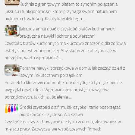
Kuchnia z granitowym blatem to synonim połączenia
luksusu i funkcjonalności, które przyciąga swoim naturalnym
pięknem i trwałością. Każdy kawałek tego …
Jak codziennie dbać o czystość blatów kuchennych:
praktyczne nawyki i ochrona powierzchni
Czystość blatów kuchennych ma kluczowe znaczenie dla zdrowia i
estetyki przestrzeni roboczej. Aby skutecznie utrzymać je w
porządku, warto wprowadzić …
Poranne nawyki porządkowe w domu: jak zacząć dzień z
łatwym i skutecznym porządkiem
Poranek to kluczowy moment, który decyduje o tym, jak będzie
wyglądał reszta dnia. Wprowadzenie prostych nawyków
porządkowych, takich jak ścielenie …
Środki czystości dla firm. Jak szybko i tanio posprzątać
biuro? Środki czystości Warszawa
Czystość należy zachowywać nie tylko w domu, ale również w
miejscu pracy. Zazwyczaj we współczesnych firmach