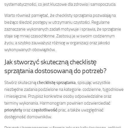
systematyczności, co jest kluczowe dla zdrowia i samopoczucia.
Warto również pamiętać, że checklisty sprzątania pozwalają na
bieżąco śledzić postępy w utrzymaniu czystości. Regularne
zaznaczanie wykonanych zadań motywuje i sprawia, że sprzątanie
staje się mniej czasochłonne. Zastosuj je w swoim codziennym
życiu, a szybko zauważysz różnicę w organizacji oraz jakości
wykonywanych obowiązków.
Jak stworzyć skuteczną checklistę
sprzątania dostosowaną do potrzeb?
Stwórz skuteczną
checklistę sprzątania
, spisując wszystkie
niezbędne zadania podzielone na kategorie: codzienne, tygodniowe
i miesięczne. Przypisz konkretne osoby odpowiedzialne oraz
terminy wykonania. Harmonogram powinien odzwierciedlać
priorytety
oraz
częstotliwość
prac, a także uwzględniać
dostępność domowników.
Przygotuj harmonogram w formie arkusza kalkulacyjnego, aplikacji