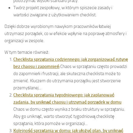
podtrzymać wysoki standard pracy.
Twórz projekt zespołowy, w którym spiszecie zasady i
wartości związane z użytkowaniem checklist.
Dzięki dobrze wyrobionym nawykom pracowników łatwiej
utrzymasz porządek, co w efekcie wpłynie na poprawę atmosfery i
organizacji w zespole.
W tym temacie również:
Checklista sprzątania codziennego: jak zorganizować rutynę
bez chaosu i zapomnień
Chaos w sprzątaniu często prowadzi
do zapomnień i frustracji, ale skuteczna checklista może to
zmienić. Kluczem do utrzymania porządku jest stworzenie
przemyślanej...
Checklista sprzątania tygodniowego: jak zaplanować
zadania, by uniknąć chaosu i utrzymać porządek w domu
Chaos w domu często wynika z braku struktury w sprzątaniu.
Aby go uniknąć, warto stworzyć tygodniową checklistę
sprzątania, która pomoże w organizacji...
Kolejność sprzątania w domu: jak ułożyć plan, by uniknąć