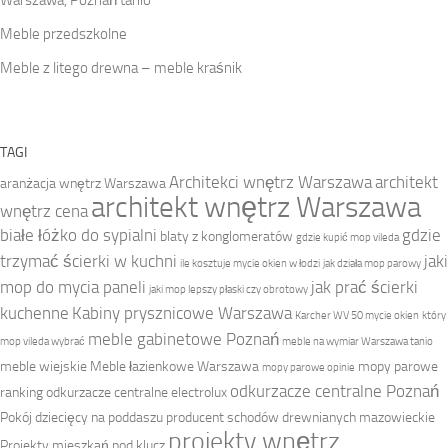
Meble przedszkolne
Meble z litego drewna – meble kraśnik
TAGI
Architekci wnętrz Warszawa
architekt
aranżacja wnętrz Warszawa
architekt wnętrz Warszawa
wnętrz cena
białe łóżko do sypialni
gdzie
blaty z konglomeratów
gdzie kupić mop vileda
trzymać ścierki w kuchni
jaki
ile kosztuje mycie okien w łodzi
jak działa mop parowy
mop do mycia paneli
jak prać ścierki
jaki mop lepszy płaski czy obrotowy
kuchenne
Kabiny prysznicowe Warszawa
Karcher WV 50 mycie okien
który
meble gabinetowe Poznań
mop vileda wybrać
meble na wymiar Warszawa tanio
meble wiejskie
Meble łazienkowe Warszawa
mopy parowe
mopy parowe opinie
odkurzacze centralne Poznań
ranking
odkurzacze centralne electrolux
Pokój dziecięcy na poddaszu
producent schodów drewnianych mazowieckie
projekty wnętrz
Projekty mieszkań pod klucz