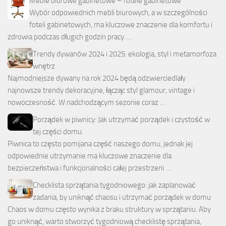
Meble biurowe gabinetowe – fotele gabinetowe
Wybór odpowiednich mebli biurowych, a w szczególności
foteli gabinetowych, ma kluczowe znaczenie dla komfortu i
zdrowia podczas długich godzin pracy. …
Trendy dywanów 2024 i 2025: ekologia, styl i metamorfoza
wnętrz
Najmodniejsze dywany na rok 2024 będą odzwierciedlały
najnowsze trendy dekoracyjne, łącząc styl glamour, vintage i
nowoczesność. W nadchodzącym sezonie coraz …
Porządek w piwnicy: Jak utrzymać porządek i czystość w
tej części domu.
Piwnica to często pomijana część naszego domu, jednak jej
odpowiednie utrzymanie ma kluczowe znaczenie dla
bezpieczeństwa i funkcjonalności całej przestrzeni. …
Checklista sprzątania tygodniowego: jak zaplanować
zadania, by uniknąć chaosu i utrzymać porządek w domu
Chaos w domu często wynika z braku struktury w sprzątaniu. Aby
go uniknąć, warto stworzyć tygodniową checklistę sprzątania,