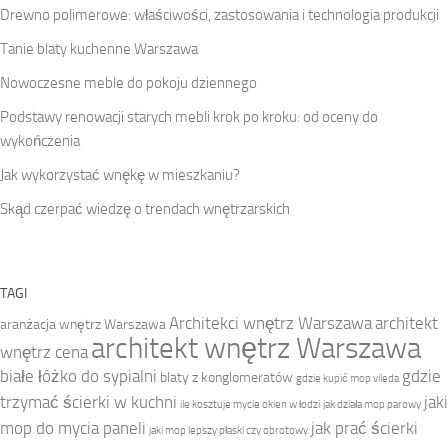
Drewno polimerowe: właściwości, zastosowania i technologia produkcji
Tanie blaty kuchenne Warszawa
Nowoczesne meble do pokoju dziennego
Podstawy renowacji starych mebli krok po kroku: od oceny do
wykończenia
Jak wykorzystać wnękę w mieszkaniu?
Skąd czerpać wiedzę o trendach wnętrzarskich
TAGI
Architekci wnętrz Warszawa
architekt
aranżacja wnętrz Warszawa
architekt wnętrz Warszawa
wnętrz cena
białe łóżko do sypialni
gdzie
blaty z konglomeratów
gdzie kupić mop vileda
trzymać ścierki w kuchni
jaki
ile kosztuje mycie okien w łodzi
jak działa mop parowy
mop do mycia paneli
jak prać ścierki
jaki mop lepszy płaski czy obrotowy