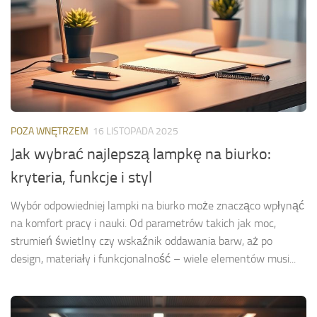
POZA WNĘTRZEM
16 LISTOPADA 2025
Jak wybrać najlepszą lampkę na biurko:
kryteria, funkcje i styl
Wybór odpowiedniej lampki na biurko może znacząco wpłynąć
na komfort pracy i nauki. Od parametrów takich jak moc,
strumień świetlny czy wskaźnik oddawania barw, aż po
design, materiały i funkcjonalność – wiele elementów musi...