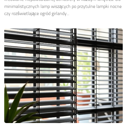
minimalistycznych lamp wiszących po przytulne lampki nocne
czy rozświetlające ogród girlandy...