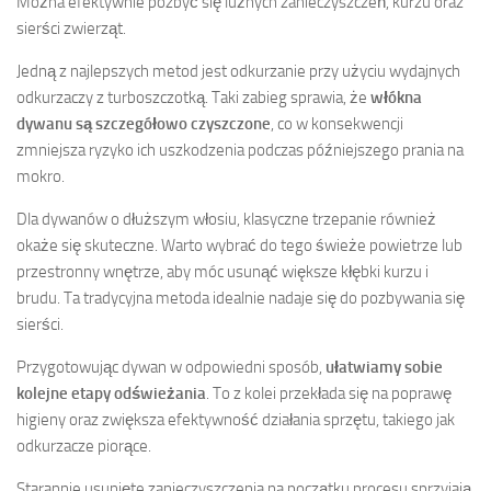
Można efektywnie pozbyć się luźnych zanieczyszczeń, kurzu oraz
sierści zwierząt.
Jedną z najlepszych metod jest odkurzanie przy użyciu wydajnych
odkurzaczy z turboszczotką. Taki zabieg sprawia, że
włókna
dywanu są szczegółowo czyszczone
, co w konsekwencji
zmniejsza ryzyko ich uszkodzenia podczas późniejszego prania na
mokro.
Dla dywanów o dłuższym włosiu, klasyczne trzepanie również
okaże się skuteczne. Warto wybrać do tego świeże powietrze lub
przestronny wnętrze, aby móc usunąć większe kłębki kurzu i
brudu. Ta tradycyjna metoda idealnie nadaje się do pozbywania się
sierści.
Przygotowując dywan w odpowiedni sposób,
ułatwiamy sobie
kolejne etapy odświeżania
. To z kolei przekłada się na poprawę
higieny oraz zwiększa efektywność działania sprzętu, takiego jak
odkurzacze piorące.
Starannie usunięte zanieczyszczenia na początku procesu sprzyjają