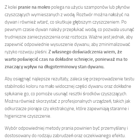
Z kolei
pranie na mokro
polega na użyciu szamponów lub płynów
czyszczących wymieszanych z wodą. Roztwór można nałożyć na
dywan i również wtarć, co skutkuje głębszym czyszczeniem. Po
pewnym czasie dywan należy przepłukać wodą, co pozwala usunąć
trudniejsze zanieczyszczenia oraz roztocza. Ważne jest jednak, aby
zapewnić odpowiednie wysuszenie dywanu, aby zminimalizować
ryzyko rozwoju pleśni.
Z własnego doświadczenia wiem, że
warto poświęcić czas na dokładne schnięcie, ponieważ ma to
znaczący wpływ na długoterminowy stan dywanu.
Aby osiągnąć najlepsze rezultaty, zaleca się przeprowadzenie testu
stabilności koloru na mało widocznej części dywanu oraz dokładne
spłukanie go, co pomoże usunąć resztki środków czyszczących.
Można również skorzystać z profesjonalnych urządzeń, takich jak
odkurzacze piorące czy ekstrakcyjne, które zapewniają staranne i
higieniczne czyszczenie.
Wybór odpowiedniej metody prania powinien być przemyślany i
dostosowany do rodzaju zabrudzeń oraz oczekiwanego efektu.