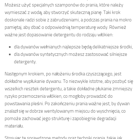
Możesz użyć specjalnych szamponów do prania, które należy
wymieszać z wodą, aby stworzyć skuteczną pianę. Taki krok
doskonale radzi sobie z zabrudzeniami, a podczas prania na mokro
pamiętaj, aby dbać o odpowiednią temperaturę wody. Również
ważne jest dopasowanie detergentu do rodzaju włókien:
dla dywanów wełnianych najlepsze będą delikatniejsze środki,
dla dywanów syntetycznych możesz zastosować silniejsze
detergenty.
Następnym krokiem, po nałożeniu środka czyszczącego, jest
dokładne wypłukanie dywanu. To niezwykle istotne, aby pozbyć się
wszelkich resztek detergentu, a takie dokładne płukanie zmniejszy
ryzyko przemoczenia włókien, co mogłoby prowadzić do
powstawania pleśni. Po zakończeniu prania ważne jest, by dywan
znalazł się w dobrze wentylowanym miejscu do wyschnięcia, co
pomoże zachować jego strukturę i zapobiegnie degradacji
materiału.
Stosując te sprawdzone metody oraz techniki prania, takie jak