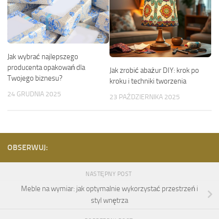
Jak wybrać najlepszego
producenta opakowań dla
Jak zrobić abażur DIY: krok po
Twojego biznesu?
kroku i techniki tworzenia
24 GRUDNIA 2025
23 PAŹDZIERNIKA 2025
OBSERWUJ:
NASTĘPNY POST
Meble na wymiar: jak optymalnie wykorzystać przestrzeń i
styl wnętrza