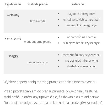
typ dywanu
metoda prania
zalecenia
łagodne detergenty,
wełniany
unikaj wysokich temperatur,
letnia woda
szczególna pielęgnacja.
odporność na chemię,
syntetyczny
wodoodporne pranie
silniejsze środki czyszczące.
ostrożność przy czyszczeniu,
shaggy
nie pocierać intensywnie,
pranie na sucho
dokładne wysuszenie.
Wybierz odpowiednią metodę prania zgodnie z typem dywanu.
Przed przystąpieniem do prania, pamiętaj o wykonaniu testu na
stabilność kolorów, aby upewnić się, że dywan nie zmieni barwy.
Dostosuj metodę czyszczenia do konkretnych rodzajów zabrudzeń.