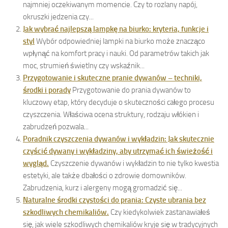
najmniej oczekiwanym momencie. Czy to rozlany napój,
okruszki jedzenia czy...
Jak wybrać najlepszą lampkę na biurko: kryteria, funkcje i
styl
Wybór odpowiedniej lampki na biurko może znacząco
wpłynąć na komfort pracy i nauki. Od parametrów takich jak
moc, strumień świetlny czy wskaźnik...
Przygotowanie i skuteczne pranie dywanów – techniki,
środki i porady
Przygotowanie do prania dywanów to
kluczowy etap, który decyduje o skuteczności całego procesu
czyszczenia. Właściwa ocena struktury, rodzaju włókien i
zabrudzeń pozwala...
Poradnik czyszczenia dywanów i wykładzin: Jak skutecznie
czyścić dywany i wykładziny, aby utrzymać ich świeżość i
wygląd.
Czyszczenie dywanów i wykładzin to nie tylko kwestia
estetyki, ale także dbałości o zdrowie domowników.
Zabrudzenia, kurz i alergeny mogą gromadzić się...
Naturalne środki czystości do prania: Czyste ubrania bez
szkodliwych chemikaliów.
Czy kiedykolwiek zastanawiałeś
się, jak wiele szkodliwych chemikaliów kryje się w tradycyjnych