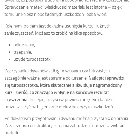
dywanu, co pozwala na dobranie odpowiednich technik czyszczenia.
Sprawdzenie metek i właściwości materiału jest istotne – dzięki
temu unikniesz niepożądanych uszkodzeń i odbarwień.
Kolejnym krokiem jest dokładne usunięcie kurzu i luźnych
zanieczyszczeń. Możesz to zrobić na kilka sposobów:
odkurzanie,
trzepanie,
użycie turboszczotki.
W przypadku dywanów z długim włosiem czy futrzastych
szczególnie ważne jest staranne odkurzenie.
Najlepiej sprawdzi
się turboszczotka, która skutecznie zlikwiduje nagromadzony
kurz i sierść, co znacząco wpłynie na końcowy rezultat
czyszczenia.
Im lepiej oczyścisz powierzchnię, tym bardziej
możesz liczyć na higieniczne efekty bez ryzyka uszkodzeń.
Po dokładnym przygotowaniu dywanu można przystąpić do prania.
W zależności od struktury i stopnia zabrudzenia, możesz wybrać
metodę: