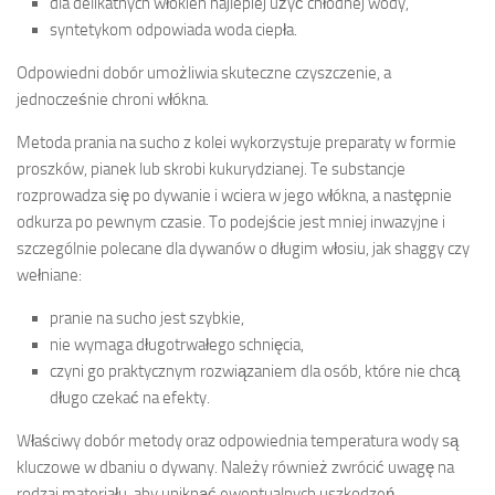
dla delikatnych włókien najlepiej użyć chłodnej wody,
syntetykom odpowiada woda ciepła.
Odpowiedni dobór umożliwia skuteczne czyszczenie, a
jednocześnie chroni włókna.
Metoda prania na sucho z kolei wykorzystuje preparaty w formie
proszków, pianek lub skrobi kukurydzianej. Te substancje
rozprowadza się po dywanie i wciera w jego włókna, a następnie
odkurza po pewnym czasie. To podejście jest mniej inwazyjne i
szczególnie polecane dla dywanów o długim włosiu, jak shaggy czy
wełniane:
pranie na sucho jest szybkie,
nie wymaga długotrwałego schnięcia,
czyni go praktycznym rozwiązaniem dla osób, które nie chcą
długo czekać na efekty.
Właściwy dobór metody oraz odpowiednia temperatura wody są
kluczowe w dbaniu o dywany. Należy również zwrócić uwagę na
rodzaj materiału, aby uniknąć ewentualnych uszkodzeń.