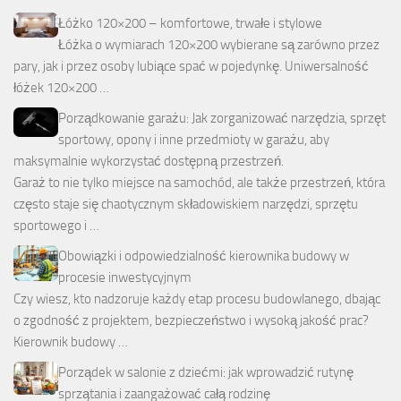
Łóżko 120×200 – komfortowe, trwałe i stylowe
Łóżka o wymiarach 120×200 wybierane są zarówno przez
pary, jak i przez osoby lubiące spać w pojedynkę. Uniwersalność
łóżek 120×200 …
Porządkowanie garażu: Jak zorganizować narzędzia, sprzęt
sportowy, opony i inne przedmioty w garażu, aby
maksymalnie wykorzystać dostępną przestrzeń.
Garaż to nie tylko miejsce na samochód, ale także przestrzeń, która
często staje się chaotycznym składowiskiem narzędzi, sprzętu
sportowego i …
Obowiązki i odpowiedzialność kierownika budowy w
procesie inwestycyjnym
Czy wiesz, kto nadzoruje każdy etap procesu budowlanego, dbając
o zgodność z projektem, bezpieczeństwo i wysoką jakość prac?
Kierownik budowy …
Porządek w salonie z dziećmi: jak wprowadzić rutynę
sprzątania i zaangażować całą rodzinę