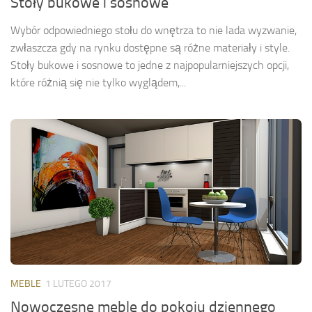
Stoły bukowe i sosnowe
Wybór odpowiedniego stołu do wnętrza to nie lada wyzwanie,
zwłaszcza gdy na rynku dostępne są różne materiały i style.
Stoły bukowe i sosnowe to jedne z najpopularniejszych opcji,
które różnią się nie tylko wyglądem,...
MEBLE
1 LUTEGO 2017
Nowoczesne meble do pokoju dziennego