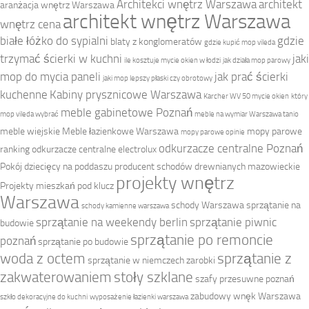
Architekci wnętrz Warszawa
architekt
aranżacja wnętrz Warszawa
architekt wnętrz Warszawa
wnętrz cena
białe łóżko do sypialni
gdzie
blaty z konglomeratów
gdzie kupić mop vileda
trzymać ścierki w kuchni
jaki
ile kosztuje mycie okien w łodzi
jak działa mop parowy
mop do mycia paneli
jak prać ścierki
jaki mop lepszy płaski czy obrotowy
kuchenne
Kabiny prysznicowe Warszawa
Karcher WV 50 mycie okien
który
meble gabinetowe Poznań
mop vileda wybrać
meble na wymiar Warszawa tanio
meble wiejskie
Meble łazienkowe Warszawa
mopy parowe
mopy parowe opinie
odkurzacze centralne Poznań
ranking
odkurzacze centralne electrolux
Pokój dziecięcy na poddaszu
producent schodów drewnianych mazowieckie
projekty wnętrz
Projekty mieszkań pod klucz
Warszawa
schody Warszawa
sprzątanie na
schody kamienne warszawa
sprzątanie na weekendy berlin
sprzątanie piwnic
budowie
sprzątanie po remoncie
poznań
sprzątanie po budowie
woda z octem
sprzątanie z
sprzątanie w niemczech zarobki
zakwaterowaniem
stoły szklane
szafy przesuwne poznań
zabudowy wnęk Warszawa
szkło dekoracyjne do kuchni
wyposażenie łazienki warszawa