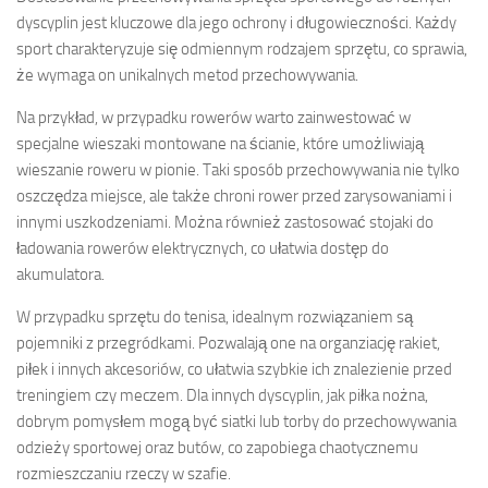
dyscyplin jest kluczowe dla jego ochrony i długowieczności. Każdy
sport charakteryzuje się odmiennym rodzajem sprzętu, co sprawia,
że wymaga on unikalnych metod przechowywania.
Na przykład, w przypadku rowerów warto zainwestować w
specjalne wieszaki montowane na ścianie, które umożliwiają
wieszanie roweru w pionie. Taki sposób przechowywania nie tylko
oszczędza miejsce, ale także chroni rower przed zarysowaniami i
innymi uszkodzeniami. Można również zastosować stojaki do
ładowania rowerów elektrycznych, co ułatwia dostęp do
akumulatora.
W przypadku sprzętu do tenisa, idealnym rozwiązaniem są
pojemniki z przegródkami. Pozwalają one na organziację rakiet,
piłek i innych akcesoriów, co ułatwia szybkie ich znalezienie przed
treningiem czy meczem. Dla innych dyscyplin, jak piłka nożna,
dobrym pomysłem mogą być siatki lub torby do przechowywania
odzieży sportowej oraz butów, co zapobiega chaotycznemu
rozmieszczaniu rzeczy w szafie.