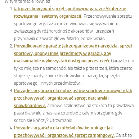
W tym temacie również:
Jak przechowywać sprzęt sportowy w garażu: Skuteczne
rozwiązania i systemy organizacji.
Przechowywanie sprzętu
sportowego w garażu może wydawać się wyzwaniem,
zwłaszcza gdy różnorodność akcesoriów i urządzeń
przyprawia o zawrót głowy. Warto jednak wziąć...
Porządkowanie garażu: Jak zorganizować narzędzia, sprzęt
sportowy, opony i inne przedmioty w garażu, aby
maksymalnie wykorzystać dostępną przestrzeń.
Garaż to nie
tylko miejsce na samochód, ale także przestrzeń, która często
staje się chaotycznym składowiskiem narzędzi, sprzętu
sportowego i innych przedmiotów....
Porządek w garażu dla entuzjastów sportów zimowych: Jak
przechowywać i organizować sprzęt narciarski i
snowboardowy.
Zimowe szaleństwo na stokach to prawdziwa
pasja dla wielu z nas, ale co zrobić z całym sprzętem, gdy
sezon się kończy? Utrzymanie...
Porządek w garażu dla miłośników kempingu: Jak
przechowywać i organizować sprzęt campingowy.
Garaż to