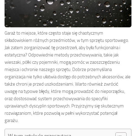
Garaż to miejsce, które często staje się chaotycznym
składowiskiem różnych przedmiotów, w tym sprzętu sportowego.
Jak zatem zorganizować tę przestrzeń, aby była funkcjonalna i
estetyczna? Odpowiednie metody przechowywania, takie jak
wieszaki, półki czy pojemniki, mogą pomóc w zaoszczędzeniu
miejsca i ochronie naszego sprzętu. Dobrze przemyślana
organizacja nie tylko ułatwia dostęp do potrzebnych akcesoriów, ale
także chroni je przed uszkodzeniami. Warto również zwrócić
uwagę na typowe błędy, które mogą prowadzić do nieporządku,
oraz dostosować system przechowywania do specyfiki
uprawianych dyscyplin sportowych. Przyjrzyjmy się skutecznym
rozwiązaniom, które pozwolą w pełni wykorzystać potencjał
garażu.