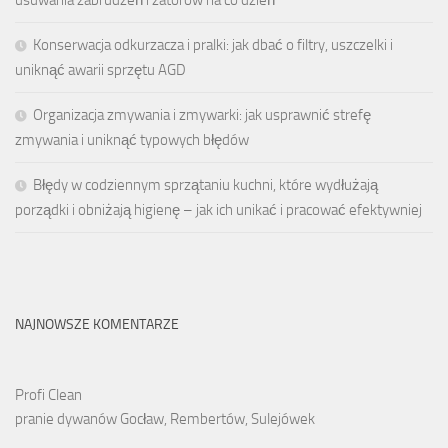
usuwania zabrudzeń i zatorów na co dzień
Konserwacja odkurzacza i pralki: jak dbać o filtry, uszczelki i
uniknąć awarii sprzętu AGD
Organizacja zmywania i zmywarki: jak usprawnić strefę
zmywania i uniknąć typowych błędów
Błędy w codziennym sprzątaniu kuchni, które wydłużają
porządki i obniżają higienę – jak ich unikać i pracować efektywniej
NAJNOWSZE KOMENTARZE
Profi Clean
pranie dywanów Gocław, Rembertów, Sulejówek