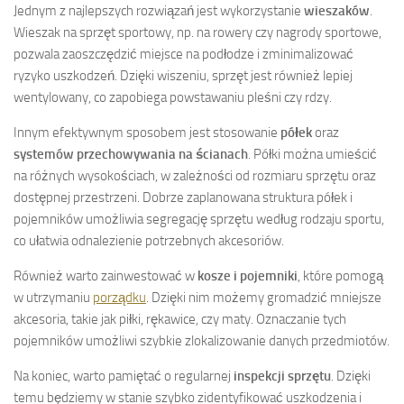
Jednym z najlepszych rozwiązań jest wykorzystanie
wieszaków
.
Wieszak na sprzęt sportowy, np. na rowery czy nagrody sportowe,
pozwala zaoszczędzić miejsce na podłodze i zminimalizować
ryzyko uszkodzeń. Dzięki wiszeniu, sprzęt jest również lepiej
wentylowany, co zapobiega powstawaniu pleśni czy rdzy.
Innym efektywnym sposobem jest stosowanie
półek
oraz
systemów przechowywania na ścianach
. Półki można umieścić
na różnych wysokościach, w zależności od rozmiaru sprzętu oraz
dostępnej przestrzeni. Dobrze zaplanowana struktura półek i
pojemników umożliwia segregację sprzętu według rodzaju sportu,
co ułatwia odnalezienie potrzebnych akcesoriów.
Również warto zainwestować w
kosze i pojemniki
, które pomogą
w utrzymaniu
porządku
. Dzięki nim możemy gromadzić mniejsze
akcesoria, takie jak piłki, rękawice, czy maty. Oznaczanie tych
pojemników umożliwi szybkie zlokalizowanie danych przedmiotów.
Na koniec, warto pamiętać o regularnej
inspekcji sprzętu
. Dzięki
temu będziemy w stanie szybko zidentyfikować uszkodzenia i