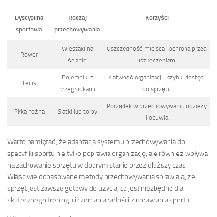
Dyscyplina
Rodzaj
Korzyści
sportowa
przechowywania
Wieszaki na
Oszczędność miejsca i ochrona przed
Rower
ścianie
uszkodzeniami
Pojemniki z
Łatwość organizacji i szybki dostęp
Tenis
przegródkami
do sprzętu
Porządek w przechowywaniu odzieży
Piłka nożna
Siatki lub torby
i obuwia
Warto pamiętać, że adaptacja systemu przechowywania do
specyfiki sportu nie tylko poprawia organizację, ale również wpływa
na zachowanie sprzętu w dobrym stanie przez dłuższy czas.
Właściwie dopasowane metody przechowywania sprawiają, że
sprzęt jest zawsze gotowy do użycia, co jest niezbędne dla
skutecznego treningu i czerpania radości z uprawiania sportu.