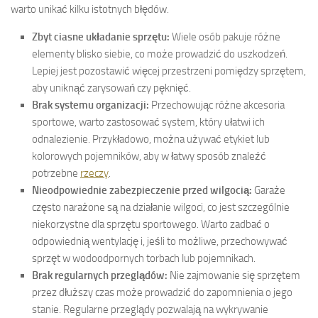
warto unikać kilku istotnych błędów.
Zbyt ciasne układanie sprzętu:
Wiele osób pakuje różne
elementy blisko siebie, co może prowadzić do uszkodzeń.
Lepiej jest pozostawić więcej przestrzeni pomiędzy sprzętem,
aby uniknąć zarysowań czy pęknięć.
Brak systemu organizacji:
Przechowując różne akcesoria
sportowe, warto zastosować system, który ułatwi ich
odnalezienie. Przykładowo, można używać etykiet lub
kolorowych pojemników, aby w łatwy sposób znaleźć
potrzebne
rzeczy
.
Nieodpowiednie zabezpieczenie przed wilgocią:
Garaże
często narażone są na działanie wilgoci, co jest szczególnie
niekorzystne dla sprzętu sportowego. Warto zadbać o
odpowiednią wentylację i, jeśli to możliwe, przechowywać
sprzęt w wodoodpornych torbach lub pojemnikach.
Brak regularnych przeglądów:
Nie zajmowanie się sprzętem
przez dłuższy czas może prowadzić do zapomnienia o jego
stanie. Regularne przeglądy pozwalają na wykrywanie