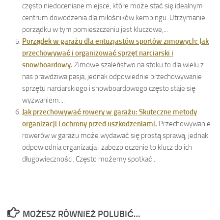
często niedoceniane miejsce, które może stać się idealnym
centrum dowodzenia dla miłośników kempingu. Utrzymanie
porządku w tym pomieszczeniu jest kluczowe,...
Porządek w garażu dla entuzjastów sportów zimowych: Jak
przechowywać i organizować sprzęt narciarski i
snowboardowy.
Zimowe szaleństwo na stoku to dla wielu z
nas prawdziwa pasja, jednak odpowiednie przechowywanie
sprzętu narciarskiego i snowboardowego często staje się
wyzwaniem....
Jak przechowywać rowery w garażu: Skuteczne metody
organizacji i ochrony przed uszkodzeniami.
Przechowywanie
rowerów w garażu może wydawać się prostą sprawą, jednak
odpowiednia organizacja i zabezpieczenie to klucz do ich
długowieczności. Często możemy spotkać...
MOŻESZ RÓWNIEŻ POLUBIĆ…