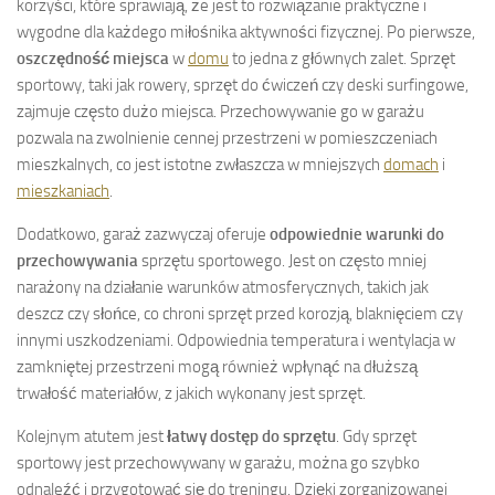
korzyści, które sprawiają, że jest to rozwiązanie praktyczne i
wygodne dla każdego miłośnika aktywności fizycznej. Po pierwsze,
oszczędność miejsca
w
domu
to jedna z głównych zalet. Sprzęt
sportowy, taki jak rowery, sprzęt do ćwiczeń czy deski surfingowe,
zajmuje często dużo miejsca. Przechowywanie go w garażu
pozwala na zwolnienie cennej przestrzeni w pomieszczeniach
mieszkalnych, co jest istotne zwłaszcza w mniejszych
domach
i
mieszkaniach
.
Dodatkowo, garaż zazwyczaj oferuje
odpowiednie warunki do
przechowywania
sprzętu sportowego. Jest on często mniej
narażony na działanie warunków atmosferycznych, takich jak
deszcz czy słońce, co chroni sprzęt przed korozją, blaknięciem czy
innymi uszkodzeniami. Odpowiednia temperatura i wentylacja w
zamkniętej przestrzeni mogą również wpłynąć na dłuższą
trwałość materiałów, z jakich wykonany jest sprzęt.
Kolejnym atutem jest
łatwy dostęp do sprzętu
. Gdy sprzęt
sportowy jest przechowywany w garażu, można go szybko
odnaleźć i przygotować się do treningu. Dzięki zorganizowanej