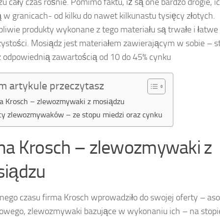
u cały czas rośnie. Pomimo faktu, iż są one bardzo drogie, 
ą w granicach- od kilku do nawet kilkunastu tysięcy złotych.
liwie produkty wykonane z tego materiału są trwałe i łatw
zystości. Mosiądz jest materiałem zawierającym w sobie – s
z odpowiednią zawartością od 10 do 45% cynku
m artykule przeczytasz
a Krosch – zlewozmywaki z mosiądzu
ty zlewozmywaków – ze stopu miedzi oraz cynku
ma Krosch – zlewozmywaki z
iądzu
ego czasu firma Krosch wprowadziło do swojej oferty – as
owego, zlewozmywaki bazujące w wykonaniu ich – na stopi