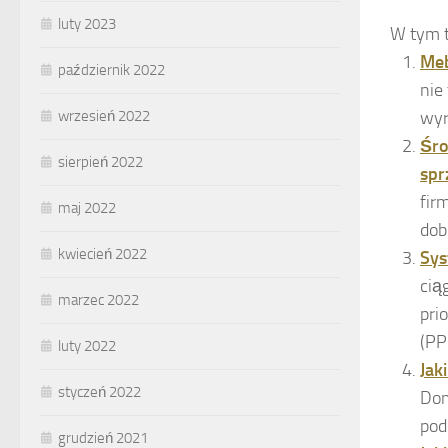
luty 2023
W tym 
Meb
październik 2022
nie
wyr
wrzesień 2022
Śro
sierpień 2022
spr
fir
maj 2022
dob
kwiecień 2022
Sys
cią
marzec 2022
pri
(PP
luty 2022
Jak
styczeń 2022
Dom
pod
grudzień 2021