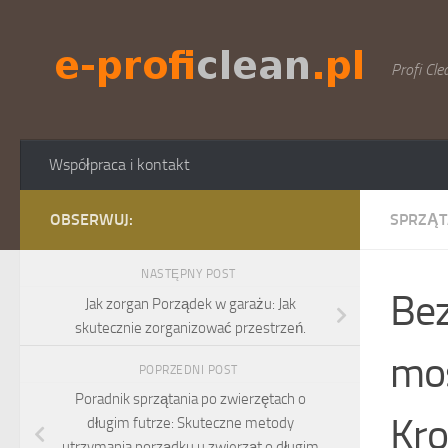
Skip to content
Profi Cle
Współpraca i kontakt
OBSERWUJ:
SPRZĄT
NASTĘPNY POST
Bez
Jak zorgan Porządek w garażu: Jak
skutecznie zorganizować przestrzeń.
mo
POPRZEDNI POST
Poradnik sprzątania po zwierzętach o
Kro
długim futrze: Skuteczne metody
utrzymania porządku u zwierząt o długim