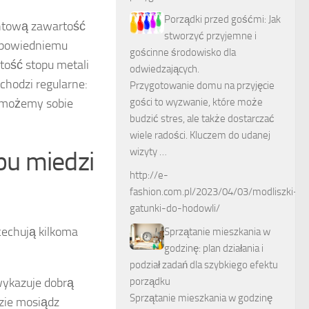
Porządki przed gośćmi: Jak
entową zawartość
stworzyć przyjemne i
dpowiedniemu
gościnne środowisko dla
tość stopu metali
odwiedzających.
chodzi regularne:
Przygotowanie domu na przyjęcie
e możemy sobie
gości to wyzwanie, które może
budzić stres, ale także dostarczać
wiele radości. Kluczem do udanej
pu miedzi
wizyty …
http://e-
fashion.com.pl/2023/04/03/modliszki-
gatunki-do-hodowli/
cechują kilkoma
Sprzątanie mieszkania w
godzinę: plan działania i
podział zadań dla szybkiego efektu
ykazuje dobrą
porządku
Sprzątanie mieszkania w godzinę
dzie mosiądz