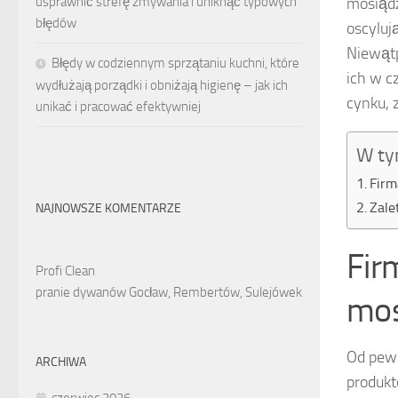
mosiądz
usprawnić strefę zmywania i uniknąć typowych
błędów
oscyluj
Niewątp
Błędy w codziennym sprzątaniu kuchni, które
ich w c
wydłużają porządki i obniżają higienę – jak ich
cynku, 
unikać i pracować efektywniej
W ty
Firm
Zale
NAJNOWSZE KOMENTARZE
Fir
Profi Clean
pranie dywanów Gocław, Rembertów, Sulejówek
mos
Od pewn
ARCHIWA
produkt