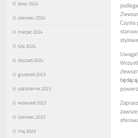
lipiec 2024
podlega
Zlewoz
czerwiec 2024
Czysta 
stanowi
marzec 2024
stylowe
luty 2024
Uwaga!
styczeń 2024
Wszystk
zlewozm
grudzień 2023
będącą-
powier
październik 2023
Zapras
wrzesień 2023
zawsze-
czerwiec 2023
oferowa
maj 2023