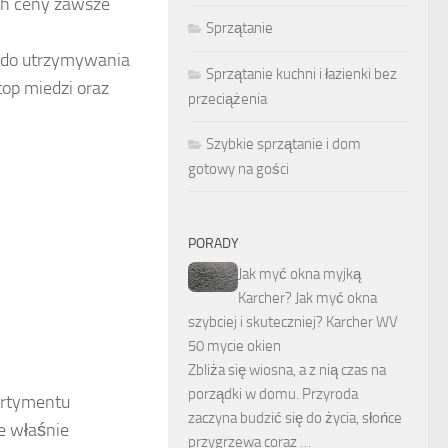
ich ceny zawsze
Sprzątanie
e do utrzymywania
Sprzątanie kuchni i łazienki bez
top miedzi oraz
przeciążenia
Szybkie sprzątanie i dom
gotowy na gości
PORADY
Jak myć okna myjką
Karcher? Jak myć okna
szybciej i skuteczniej? Karcher WV
50 mycie okien
Zbliża się wiosna, a z nią czas na
porządki w domu. Przyroda
ortymentu
zaczyna budzić się do życia, słońce
e właśnie
przygrzewa coraz …