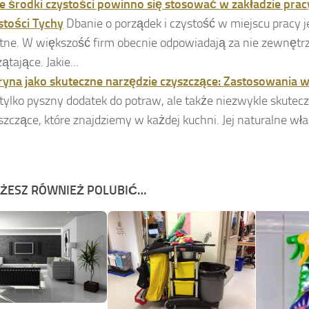
ie środki czystości powinno się stosować w zakładzie prac
stości Tychy
Dbanie o porządek i czystość w miejscu pracy j
otne. W większość firm obecnie odpowiadają za nie zewnętr
ątające. Jakie...
ryna jako skuteczne narzędzie czyszczące: Zastosowania 
 tylko pyszny dodatek do potraw, ale także niezwykle skutec
szczące, które znajdziemy w każdej kuchni. Jej naturalne właś
ŻESZ RÓWNIEŻ POLUBIĆ…