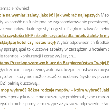
temacie również:
le na wymiar: zalety, jakość i jak wybrać najlepszych
Mebl
 tylko sposób na funkcjonalne zagospodarowanie przestrzeni,
ażenie indywidualnego stylu i gustu. Dzięki możliwości pełnej
dki czystości BHP i środki czystości dla hoteli. Zalety fir
zątającej hotel czy restaurację
Wybór odpowiednich środków
my sprzątającej to kluczowe aspekty w zarządzaniu hotelem 
ie rosnącej konkurencji i coraz wyższych...
temy Przeciwpożarowe: Klucz do Bezpieczeństwa Twojej 
głych zmian i nieprzewidywalności, bezpieczeństwo w miejsc
orytetem, który nie może zostać zaniedbany. Systemy prze
OŻ) pełnią kluczową...
i mop wybrać? Różne rodzaje mopów – który wybrać? Jak
owe porządki wcale nie muszą być problematyczne i męcząc
ejść do nich z pomysłem i wyposażyć się w odpowiednie środ