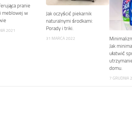
ferująca pranie
ki meblowej w
Jak oczyścić piekarnik
wie
naturalnymi środkami:
Porady i triki.
NIA 2021
Minimalizm
31 MARCA 2022
Jak minim
ułatwić sp
utrzymani
domu.
7 GRUDNIA 