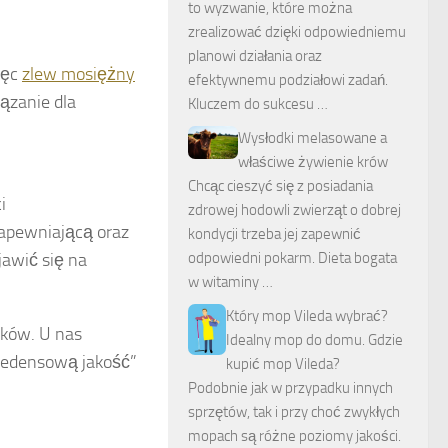
to wyzwanie, które można
zrealizować dzięki odpowiedniemu
planowi działania oraz
ięc
zlew mosiężny
efektywnemu podziałowi zadań.
iązanie dla
Kluczem do sukcesu …
Wysłodki melasowane a
właściwe żywienie krów
Chcąc cieszyć się z posiadania
i
zdrowej hodowli zwierząt o dobrej
apewniającą oraz
kondycji trzeba jej zapewnić
jawić się na
odpowiedni pokarm. Dieta bogata
w witaminy …
Który mop Vileda wybrać?
ków. U nas
Idealny mop do domu. Gdzie
cedensową jakość”
kupić mop Vileda?
Podobnie jak w przypadku innych
sprzętów, tak i przy choć zwykłych
mopach są różne poziomy jakości.