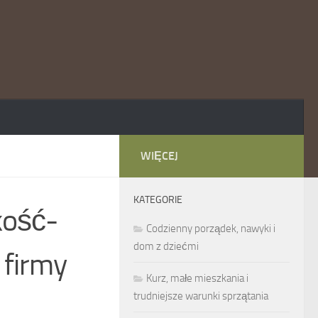
WIĘCEJ
KATEGORIE
kość-
Codzienny porządek, nawyki i
dom z dziećmi
firmy
Kurz, małe mieszkania i
trudniejsze warunki sprzątania