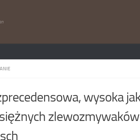
an
ANIE
precedensowa, wysoka ja
siężnych zlewozmywaków 
sch