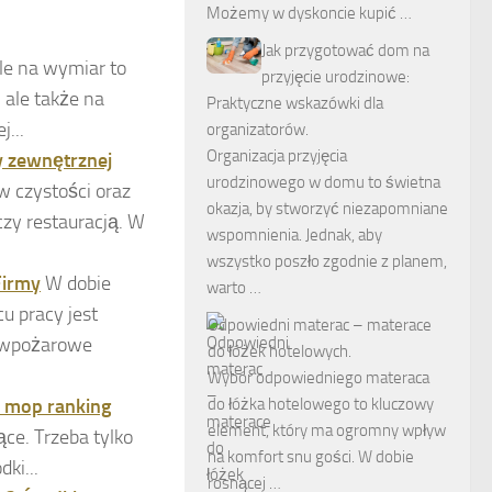
Możemy w dyskoncie kupić …
Jak przygotować dom na
e na wymiar to
przyjęcie urodzinowe:
 ale także na
Praktyczne wskazówki dla
...
organizatorów.
Organizacja przyjęcia
my zewnętrznej
urodzinowego w domu to świetna
 czystości oraz
okazja, by stworzyć niezapomniane
czy restauracją. W
wspomnienia. Jednak, aby
wszystko poszło zgodnie z planem,
Firmy
W dobie
warto …
u pracy jest
Odpowiedni materac – materace
ciwpożarowe
do łóżek hotelowych.
Wybór odpowiedniego materaca
i mop ranking
do łóżka hotelowego to kluczowy
element, który ma ogromny wpływ
e. Trzeba tylko
na komfort snu gości. W dobie
ki...
rosnącej …