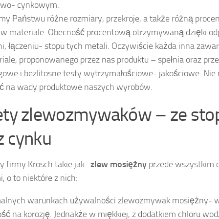
owo- cynkowym.
my Państwu różne rozmiary, przekroje, a także różną proc
 w materiale. Obecność procentową otrzymywaną dzięki o
i, łączeniu- stopu tych metali. Oczywiście każda inna zawar
iale, proponowanego przez nas produktu – spełnia oraz prze
gowe i bezlitosne testy wytrzymałościowe- jakościowe. Ni
ić na wady produktowe naszych wyrobów.
ety zlewozmywaków – ze sto
z cynku
y firmy Krosch takie jak-
zlew mosiężny
przede wszystkim 
, o to niektóre z nich:
alnych warunkach używalności zlewozmywak mosiężny- w
ść na korozję. Jednakże w miękkiej, z dodatkiem chloru wo