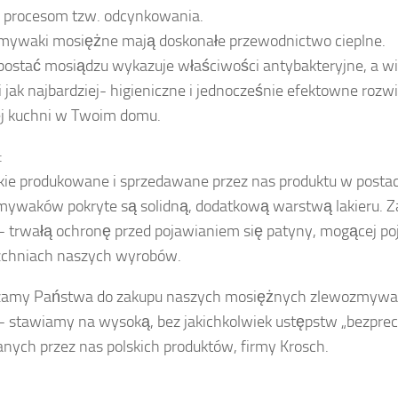
 procesom tzw. odcynkowania.
mywaki mosiężne mają doskonałe przewodnictwo cieplne.
postać mosiądzu wykazuje właściwości antybakteryjne, a w
 jak najbardziej- higieniczne i jednocześnie efektowne rozw
j kuchni w Twoim domu.
:
ie produkowane i sprzedawane przez nas produktu w postac
ywaków pokryte są solidną, dodatkową warstwą lakieru. Z
 trwałą ochronę przed pojawianiem się patyny, mogącej po
zchniach naszych wyrobów.
zamy Państwa do zakupu naszych mosiężnych zlewozmywa
 stawiamy na wysoką, bez jakichkolwiek ustępstw „bezpre
nych przez nas polskich produktów, firmy Krosch.