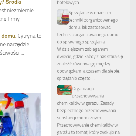
y? Środki
est niezmiernie
Sprzątanie w oparciu o
zne firmy
techniki zorganizowanego
domu: Jak zastosować
techniki zorganizowanego domu
w domu.
Cytryna to
do sprawnego sprzątania.
zne narzędzie
W dzisiejszym zabieganym
ciwości,...
świecie, gdzie każdy z nas stara się
znaleźć równowagę między
obowiązkami a czasem dla siebie,
sprzątanie często …
Organizacja
przechowywania
chemikaliów w garażu: Zasady
bezpiecznego przechowywania
substancji chemicznych.
Przechowywanie chemikaliów w
garażu to temat, który zyskuje na