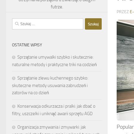
futrze.
PRZEZ
E
Szukaj:
OSTATNIE WPISY
Sprzątanie umywalki szybko i skutecznie:
naturalne metody i praktyczne triki na codzień
Sprzątanie zlewu kuchennego szybko:
skuteczne metody usuwania zabrudzeń i
zatorów na co dzień
Konserwacja odkurzacza i pralki: jak dbać o
filtry, uszczelki i uniknąć awarii sprzętu AGD
Popula
Organizacja zmywania i zmywarki: jak