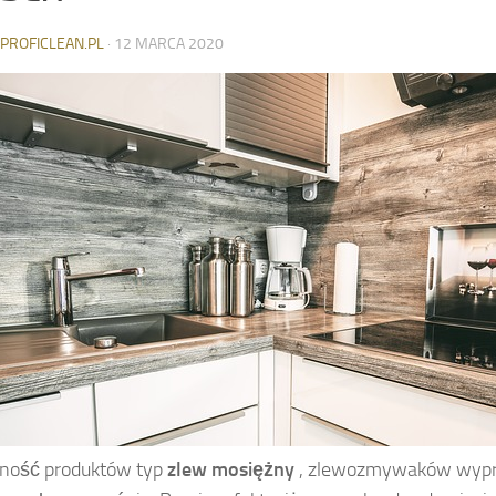
-PROFICLEAN.PL
·
12 MARCA 2020
rność produktów typ
zlew mosiężny
, zlewozmywaków wyp