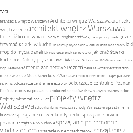
TAGI
Architekci wnętrz Warszawa
architekt
aranżacja wnętrz Warszawa
architekt wnętrz Warszawa
wnętrz cena
białe łóżko do sypialni
gdzie
blaty z konglomeratów
gdzie kupić mop vileda
trzymać ścierki w kuchni
jaki
ile kosztuje mycie okien w łodzi
jak działa mop parowy
mop do mycia paneli
jak prać ścierki
jaki mop lepszy płaski czy obrotowy
kuchenne
Kabiny prysznicowe Warszawa
Karcher WV 50 mycie okien
który
meble gabinetowe Poznań
mop vileda wybrać
meble na wymiar Warszawa tanio
meble wiejskie
Meble łazienkowe Warszawa
mopy parowe
mopy parowe opinie
odkurzacze centralne Poznań
ranking
odkurzacze centralne electrolux
Pokój dziecięcy na poddaszu
producent schodów drewnianych mazowieckie
projekty wnętrz
Projekty mieszkań pod klucz
Warszawa
schody Warszawa
sprzątanie na
schody kamienne warszawa
sprzątanie na weekendy berlin
sprzątanie piwnic
budowie
sprzątanie po remoncie
poznań
sprzątanie po budowie
woda z octem
sprzątanie z
sprzątanie w niemczech zarobki