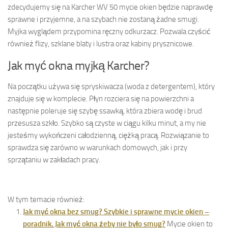
zdecydujemy się na Karcher WV 50 mycie okien będzie naprawdę
sprawne i przyjemne, a na szybach nie zostaną żadne smugi.
Myjka wyglądem przypomina ręczny odkurzacz. Pozwala czyścić
również flizy, szklane blaty i lustra oraz kabiny prysznicowe.
Jak myć okna myjką Karcher?
Na początku używa się spryskiwacza (woda z detergentem), który
znajduje się w komplecie. Płyn rozciera się na powierzchni a
następnie poleruje się szybę ssawką, która zbiera wodę i brud
przesusza szkło. Szybko są czyste w ciągu kilku minut, a my nie
jesteśmy wykończeni całodzienną, ciężką pracą. Rozwiązanie to
sprawdza się zarówno w warunkach domowych, jak i przy
sprzątaniu w zakładach pracy.
W tym temacie również:
Jak myć okna bez smug? Szybkie i sprawne mycie okien –
poradnik. Jak myć okna żeby nie było smug?
Mycie okien to