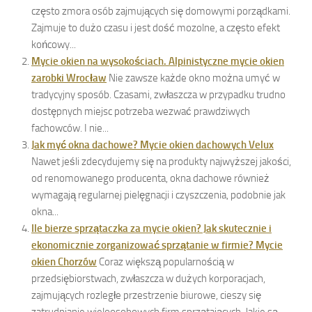
często zmora osób zajmujących się domowymi porządkami.
Zajmuje to dużo czasu i jest dość mozolne, a często efekt
końcowy...
Mycie okien na wysokościach. Alpinistyczne mycie okien
zarobki Wrocław
Nie zawsze każde okno można umyć w
tradycyjny sposób. Czasami, zwłaszcza w przypadku trudno
dostępnych miejsc potrzeba wezwać prawdziwych
fachowców. I nie...
Jak myć okna dachowe? Mycie okien dachowych Velux
Nawet jeśli zdecydujemy się na produkty najwyższej jakości,
od renomowanego producenta, okna dachowe również
wymagają regularnej pielęgnacji i czyszczenia, podobnie jak
okna...
Ile bierze sprzątaczka za mycie okien? Jak skutecznie i
ekonomicznie zorganizować sprzątanie w firmie? Mycie
okien Chorzów
Coraz większą popularnością w
przedsiębiorstwach, zwłaszcza w dużych korporacjach,
zajmujących rozległe przestrzenie biurowe, cieszy się
zatrudnianie wieloosobowych firm sprzątających. Jakie są