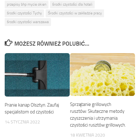
przepisy bhp mycie okien
środki czystości dla hoteli
środki czystości Tychy
Środki czystości w zakładzie pracy
środki czystości warszawa
MOŻESZ RÓWNIEŻ POLUBIĆ…
Sprzątanie grillowych
Pranie kanap Olsztyn. Zaufaj
rusztów: Skuteczne metody
specjalistom od czystości
czyszczenia i utrzymania
14 STYCZNIA 2022
czystości rusztów grillowych.
18 KWIETNIA 2020