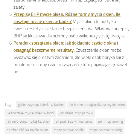
zalety...
Przepisy BHP mycie okien. Różne formy mycia okien. Ile
kosztuje mycie okien w Łodzi?
Mycie okien to nie tylko
kwestia estetyki, ale także bezpieczeństwa. Właściwe przepisy
BHP są kluczowe dla ochrony osób wykonujących tę pracę, a...
Poradnik sprzątania okien: Jak dokładnie czyścić okna i
osiągnąć bezszmerne rezultaty.
Czyszczenie okien może
wydawać się prostym zadaniem, ale wiele osób boryka się z
problemem smug i zanieczyszczeń, które pojawiają się nawet
po...
Tagi:
gdzie trzymać ścierki w kuchni
ile bierze sprzątaczka za mycie okien
ile kosztuje mycie okien w łodzi
jak działa mop parowy
jak myć okna myjką karcher
jak prać ścierki kuchenne
jaki mop ranking
Karcher WV 50 mycie okien
mopy parowe opinie
mopy parowe ranking